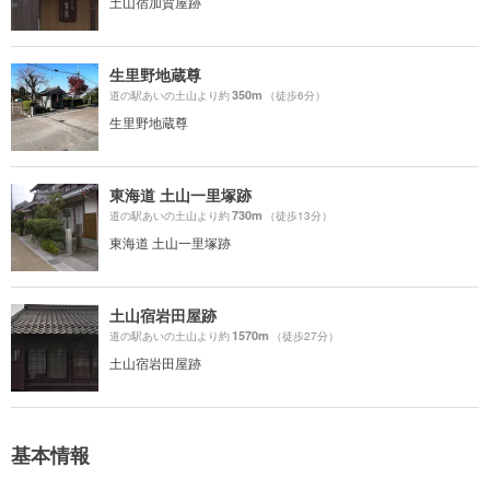
土山宿加賀屋跡
生里野地蔵尊
350m
道の駅あいの土山より約
（徒歩6分）
生里野地蔵尊
東海道 土山一里塚跡
730m
道の駅あいの土山より約
（徒歩13分）
東海道 土山一里塚跡
土山宿岩田屋跡
1570m
道の駅あいの土山より約
（徒歩27分）
土山宿岩田屋跡
基本情報