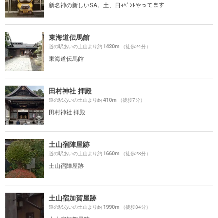
新名神の新しいSA。土、日ｨﾍﾞﾝﾄやってます
東海道伝馬館
1420m
道の駅あいの土山より約
（徒歩24分）
東海道伝馬館
田村神社 拝殿
410m
道の駅あいの土山より約
（徒歩7分）
田村神社 拝殿
土山宿陣屋跡
1660m
道の駅あいの土山より約
（徒歩28分）
土山宿陣屋跡
土山宿加賀屋跡
1990m
道の駅あいの土山より約
（徒歩34分）