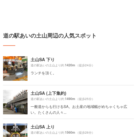
道の駅あいの土山周辺の人気スポット
土山SA 下り
1420m
道の駅あいの土山より約
（徒歩24分）
ランチを頂く。
土山SA (上下集約)
1490m
道の駅あいの土山より約
（徒歩25分）
一般道からも行けるSA。お土産の地域幅がめちゃくちゃ広
い。たくさんの人々...
土山SA 上り
1560m
道の駅あいの土山より約
（徒歩26分）