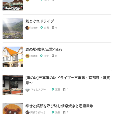
気まぐれドライブ
kattze
京都
0
道の駅-岐阜/三重-1day
morim
滋賀
0
[道の駅]三重道の駅ドライブ〜三重県・京都府・滋賀
県〜
ロキとスプーン🥄
三重
0
幸せと笑顔を呼び込む信楽焼きと忍術屋敷
関西が好っきゃねん
滋賀
5