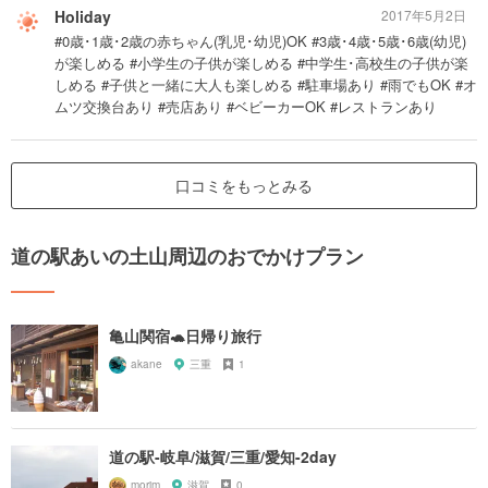
Holiday
2017年5月2日
#0歳･1歳･2歳の赤ちゃん(乳児･幼児)OK #3歳･4歳･5歳･6歳(幼児)
が楽しめる #小学生の子供が楽しめる #中学生･高校生の子供が楽
しめる #子供と一緒に大人も楽しめる #駐車場あり #雨でもOK #オ
ムツ交換台あり #売店あり #ベビーカーOK #レストランあり
口コミをもっとみる
道の駅あいの土山周辺のおでかけプラン
亀山関宿🐢日帰り旅行
akane
三重
1
道の駅-岐阜/滋賀/三重/愛知-2day
morim
滋賀
0