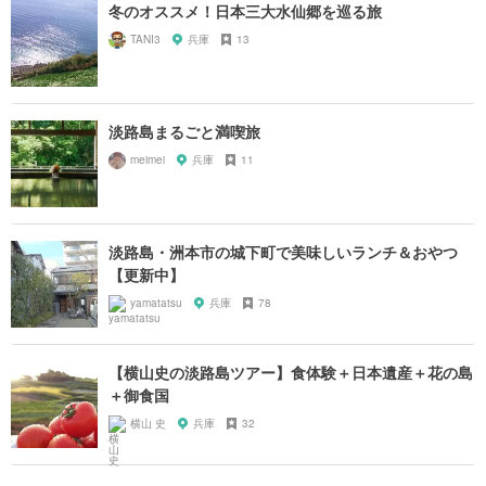
冬のオススメ！日本三大水仙郷を巡る旅
TANI3
兵庫
13
淡路島まるごと満喫旅
meimei
兵庫
11
淡路島・洲本市の城下町で美味しいランチ＆おやつ
【更新中】
yamatatsu
兵庫
78
【横山史の淡路島ツアー】食体験＋日本遺産＋花の島
＋御食国
横山 史
兵庫
32