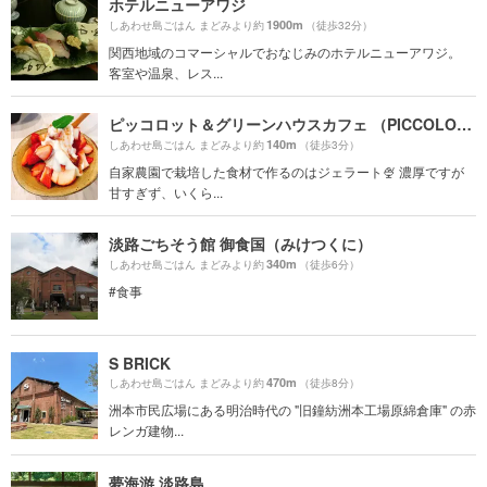
ホテルニューアワジ
1900m
しあわせ島ごはん まどみより約
（徒歩32分）
関西地域のコマーシャルでおなじみのホテルニューアワジ。
客室や温泉、レス...
ピッコロット＆グリーンハウスカフェ （PICCOLOTTO & GREEN HOUSE Café）
140m
しあわせ島ごはん まどみより約
（徒歩3分）
自家農園で栽培した食材で作るのはジェラート🍨 濃厚ですが
甘すぎず、いくら...
淡路ごちそう館 御食国（みけつくに）
340m
しあわせ島ごはん まどみより約
（徒歩6分）
#食事
S BRICK
470m
しあわせ島ごはん まどみより約
（徒歩8分）
洲本市民広場にある明治時代の "旧鐘紡洲本工場原綿倉庫" の赤
レンガ建物...
夢海游 淡路島