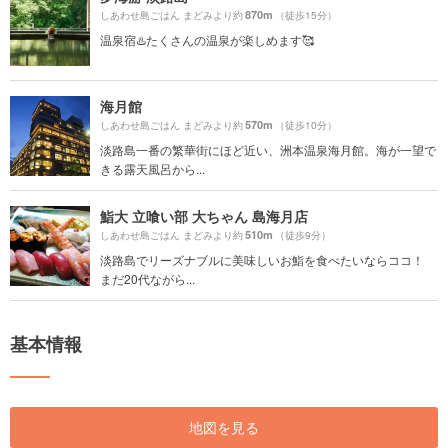
870m
しあわせ島ごはん まどみより約
（徒歩15分）
温泉宿♨️たくさんの温泉が楽しめます🥰
海月館
570m
しあわせ島ごはん まどみより約
（徒歩10分）
淡路島一番の繁華街にほど近い、洲本温泉海月館。海が一望で
きる露天風呂から...
鮨大 立喰い部 大ちゃん 島海月店
510m
しあわせ島ごはん まどみより約
（徒歩9分）
淡路島でリーズナブルに美味しいお鮨を食べたいならココ！
まだ20代ながら...
基本情報
地図を見る