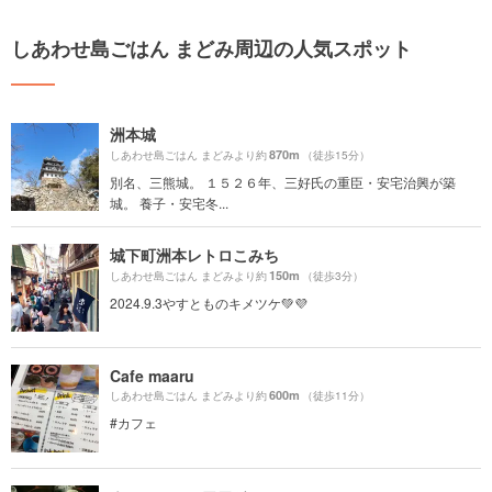
しあわせ島ごはん まどみ周辺の人気スポット
洲本城
870m
しあわせ島ごはん まどみより約
（徒歩15分）
別名、三熊城。 １５２６年、三好氏の重臣・安宅治興が築
城。 養子・安宅冬...
城下町洲本レトロこみち
150m
しあわせ島ごはん まどみより約
（徒歩3分）
2024.9.3やすとものキメツケ💚💜
Cafe maaru
600m
しあわせ島ごはん まどみより約
（徒歩11分）
#カフェ