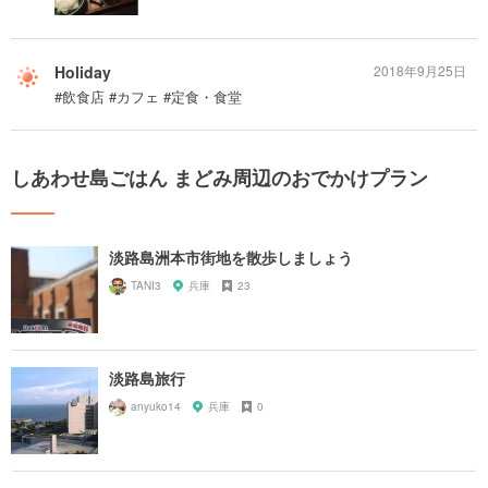
Holiday
2018年9月25日
#飲食店 #カフェ #定食・食堂
しあわせ島ごはん まどみ周辺のおでかけプラン
淡路島洲本市街地を散歩しましょう
TANI3
兵庫
23
淡路島旅行
anyuko14
兵庫
0