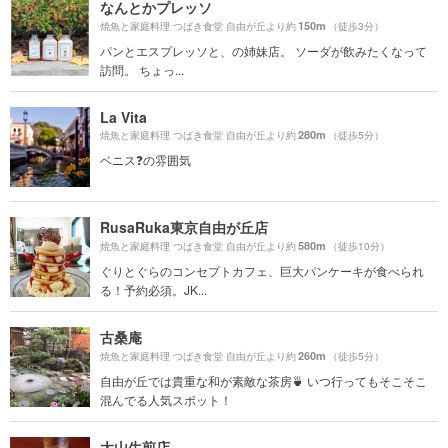
なんとかプレッソ
150m
焼魚と家庭料理 つばき食堂 自由が丘より約
（徒歩3分）
パンとエスプレッソと、の姉妹店。 ソーダが飲みたくなって
訪問。 ちょっ...
La Vita
280m
焼魚と家庭料理 つばき食堂 自由が丘より約
（徒歩5分）
ベニス❓の雰囲気
RusaRuka東京自由が丘店
580m
焼魚と家庭料理 つばき食堂 自由が丘より約
（徒歩10分）
ぐりとぐらのコンセプトカフェ、巨大パンケーキが食べられ
る！予約必須。JK...
古桑庵
260m
焼魚と家庭料理 つばき食堂 自由が丘より約
（徒歩5分）
自由が丘では貴重な和が素敵な茶房🍵 いつ行ってもそこそこ
混んでる人気スポット！
大山生煎店