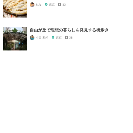
れな
東京
33
自由が丘で理想の暮らしを発見する街歩き
小田 和尚
東京
38