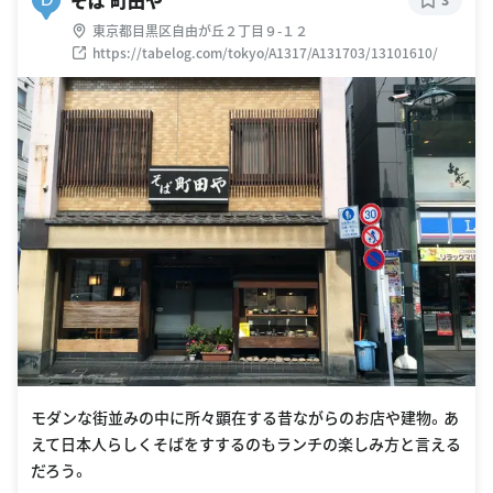
東京都目黒区自由が丘２丁目９-１２
https://tabelog.com/tokyo/A1317/A131703/13101610/
モダンな街並みの中に所々顕在する昔ながらのお店や建物。あ
えて日本人らしくそばをすするのもランチの楽しみ方と言える
だろう。