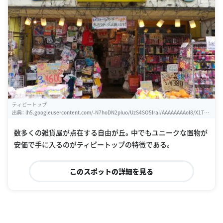
ティピートップ
出典：
lh5.googleusercontent.com/-N7hoDN2pIuo/UzS4SO5IraI/AAAAAAAAoI8/X1TCs
8o4iMI/w460-h310-s0/photo.jpg
数多くの雑貨屋が点在する自由が丘。中でもユニークな置物が
安価で手に入るのがティピートップの特徴である。
このスポットの詳細を見る