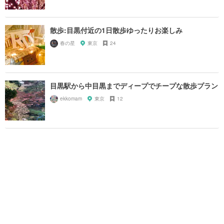
散歩:目黒付近の1日散歩ゆったりお楽しみ
春の星
東京
24
目黒駅から中目黒までディープでチープな散歩プラン
ekkomam
東京
12