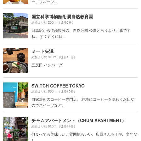
ー。フルーツ...
国立科学博物館附属自然教育園
250m
維新より約
（徒歩5分）
目黒駅から徒歩数分の、自然公園 公園と言うより、森です
ね。 すぐ近くに目...
ミート矢澤
910m
維新より約
（徒歩16分）
五反田 ハンバーグ
SWITCH COFFEE TOKYO
860m
維新より約
（徒歩15分）
自家焙煎のコーヒー専門店。 純粋にコーヒーを味わうお店な
のでスイーツなど...
チャムアパートメント（CHUM APARTMENT）
810m
維新より約
（徒歩14分）
何食べても美味しい。雰囲気もいい。店員さんも丁寧。文句な
し。