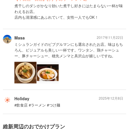
煮干しのダシがかなり効いた煮干し好きにはたまらない一杯が味
わえるお店。
店内も清潔感にあふれていて、女性一人でもOK！
Masa
2017年11月22日
ミシュランガイドのビブグルマンにも選出されたお店。味はもち
ろん、ビジュアルも美しい一杯です。ワンタン、鶏チャーシュ
ー、豚チャーシュー、穂先メンマと具沢山が嬉しいですね。
Holiday
2025年12月8日
#飲食店 #ラーメン #つけ麺
維新周辺のおでかけプラン