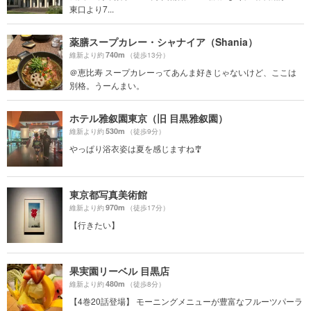
東口より7...
薬膳スープカレー・シャナイア（Shania）
740m
維新より約
（徒歩13分）
＠恵比寿 スープカレーってあんま好きじゃないけど、ここは
別格。うーんまい。
ホテル雅叙園東京（旧 目黒雅叙園）
530m
維新より約
（徒歩9分）
やっぱり浴衣姿は夏を感じますね🎐
東京都写真美術館
970m
維新より約
（徒歩17分）
【行きたい】
果実園リーベル 目黒店
480m
維新より約
（徒歩8分）
【4巻20話登場】 モーニングメニューが豊富なフルーツパーラ