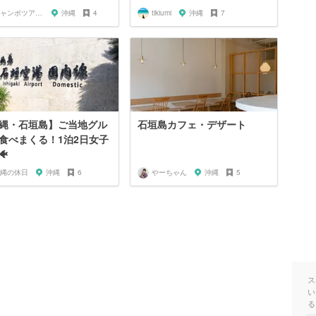
ジャンボツアーズ 新垣
沖縄
4
tikiumi
沖縄
7
縄・石垣島】ご当地グル
石垣島カフェ・デザート
食べまくる！1泊2日女子
🐠
縄の休日
沖縄
6
やーちゃん
沖縄
5
ス
い
る