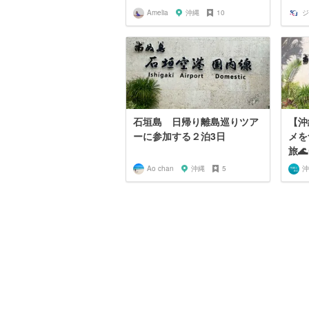
Amelia
沖縄
10
石垣島 日帰り離島巡りツア
【沖
ーに参加する２泊3日
メを
旅🌊
Ao chan
沖縄
5
沖