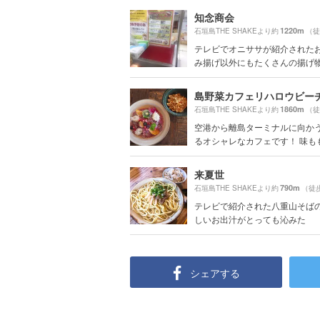
知念商会
1220m
石垣島THE SHAKEより約
（徒
テレビでオニササが紹介されたお
み揚げ以外にもたくさんの揚げ物が
島野菜カフェリハロウビー
1860m
石垣島THE SHAKEより約
（徒
空港から離島ターミナルに向か
るオシャレなカフェです！ 味ももち
来夏世
790m
石垣島THE SHAKEより約
（徒
テレビで紹介された八重山そばの
しいお出汁がとっても沁みた
シェアする