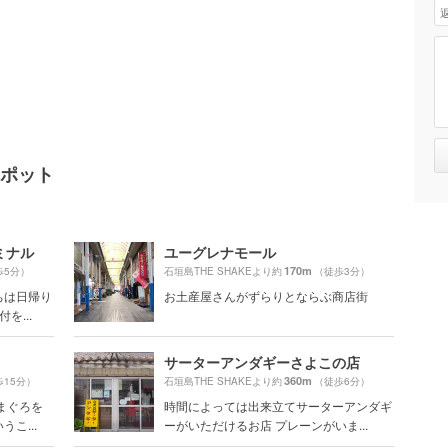
スポット
ミナル
ユーグレナモール
170m
歩5分）
石垣島THE SHAKEより約
（徒歩3分）
ちは日帰り
お土産屋さんがずらりとならぶ商店街
を...
サーターアンダギーさよこの店
360m
歩15分）
石垣島THE SHAKEより約
（徒歩6分）
まぐろを
時間によっては出来立てサーターアンダギ
こ...
ーがいただけるお店 プレーンがいま...