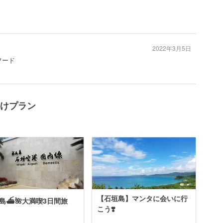
2022年3月5日
フード
かけプラン
【石垣島】マンタに会いに行
島⛴🌺大満喫3日間旅
こう❣️