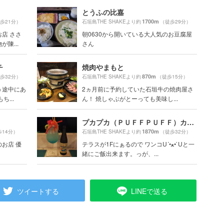
とうふの比嘉
1700m
歩21分）
石垣島THE SHAKEより約
（徒歩29分）
店 ささ
朝0630から開いている大人気のお豆腐屋
陳...
さん
チ
焼肉やまもと
870m
歩32分）
石垣島THE SHAKEより約
（徒歩15分）
う途中にあ
2ヵ月前に予約していた石垣牛の焼肉屋さ
...
ん！ 焼しゃぶがとーっても美味し...
プカプカ（ＰＵＦＦＰＵＦＦ）カフェ＆レストラン
1870m
歩14分）
石垣島THE SHAKEより約
（徒歩32分）
お店 優
テラスが1Fにぁるので ワンコU´•ﻌ•`Uと一
緒にご飯出来ます。っが、...
ツイートする
LINEで送る