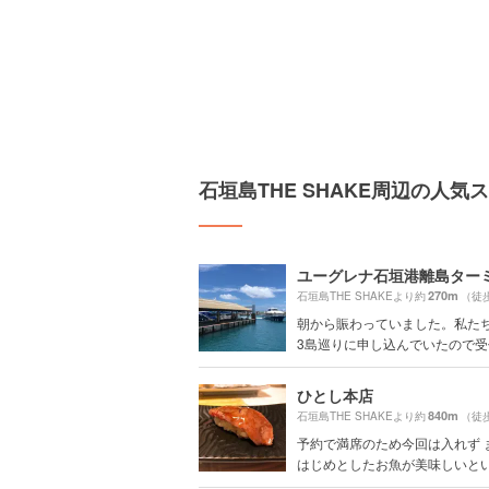
石垣島THE SHAKE周辺の人気
ユーグレナ石垣港離島ター
270m
石垣島THE SHAKEより約
（徒
朝から賑わっていました。私た
3島巡りに申し込んでいたので受付
ひとし本店
840m
石垣島THE SHAKEより約
（徒
予約で満席のため今回は入れず 
はじめとしたお魚が美味しいという