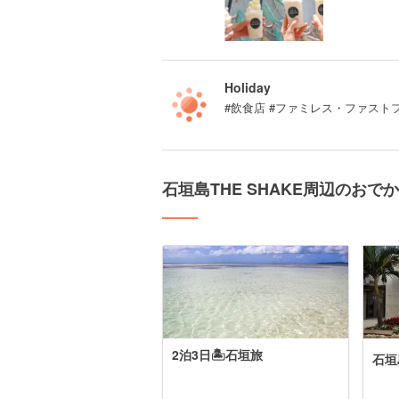
Holiday
#飲食店 #ファミレス・ファスト
石垣島THE SHAKE周辺のおで
2泊3日🏝石垣旅
石垣