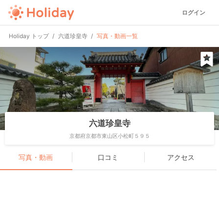
ログイン
Holiday トップ
六道珍皇寺
写真・動画一覧
六道珍皇寺
京都府京都市東山区小松町５９５
写真・動画
口コミ
アクセス