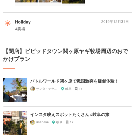
Holiday
2019年12月31日
#農場
【閉店】ビビッドタウン関ヶ原ヤギ牧場周辺のおで
かけプラン
バトルワールド関ヶ原で戦国激突を疑似体験！
サンタ・デラックス
岐阜
15
インスタ映えスポットたくさん♫岐阜の旅
unanana
岐阜
12