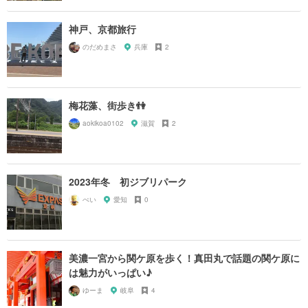
神戸、京都旅行
のだめまさ
兵庫
2
梅花藻、街歩き👫
aokikoa0102
滋賀
2
2023年冬 初ジブリパーク
ぺい
愛知
0
美濃一宮から関ケ原を歩く！真田丸で話題の関ケ原に
は魅力がいっぱい♪
ゆーま
岐阜
4