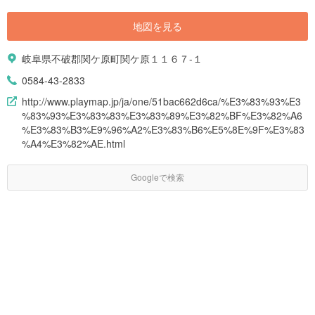
地図を見る
岐阜県不破郡関ケ原町関ケ原１１６７-１
0584-43-2833
http://www.playmap.jp/ja/one/51bac662d6ca/%E3%83%93%E3
%83%93%E3%83%83%E3%83%89%E3%82%BF%E3%82%A6
%E3%83%B3%E9%96%A2%E3%83%B6%E5%8E%9F%E3%83
%A4%E3%82%AE.html
Googleで検索