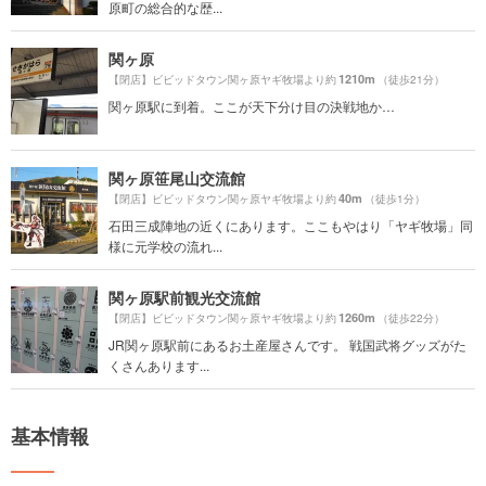
原町の総合的な歴...
関ヶ原
1210m
【閉店】ビビッドタウン関ヶ原ヤギ牧場より約
（徒歩21分）
関ヶ原駅に到着。ここが天下分け目の決戦地か…
関ヶ原笹尾山交流館
40m
【閉店】ビビッドタウン関ヶ原ヤギ牧場より約
（徒歩1分）
石田三成陣地の近くにあります。ここもやはり「ヤギ牧場」同
様に元学校の流れ...
関ヶ原駅前観光交流館
1260m
【閉店】ビビッドタウン関ヶ原ヤギ牧場より約
（徒歩22分）
JR関ヶ原駅前にあるお土産屋さんです。 戦国武将グッズがた
くさんあります...
基本情報