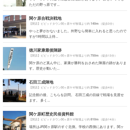
ただの野っ原です...
関ケ原合戦決戦地
140m
【閉店】ビビッドタウン関ヶ原ヤギ牧場より約
（徒歩3分）
やっと夢がかないました。外野なら簡単に入れると思ったので
すが1時間以上待...
徳川家康最後陣跡
750m
【閉店】ビビッドタウン関ヶ原ヤギ牧場より約
（徒歩13分）
関ケ原のど真ん中に、家康が勝利をおさめた陣屋の跡がありま
す。歴史が動いた...
石田三成陣地
210m
【閉店】ビビッドタウン関ヶ原ヤギ牧場より約
（徒歩4分）
記念館の後、こちらを訪問。 石田三成の目線で戦場を見渡せ
ます。 多く...
関ケ原町歴史民俗資料館
810m
【閉店】ビビッドタウン関ヶ原ヤギ牧場より約
（徒歩14分）
場所はJR関ヶ原駅のすぐ北側。学校の西側にあります。関ヶ