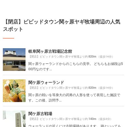
【閉店】ビビッドタウン関ヶ原ヤギ牧場周辺の人気
スポット
岐阜関ヶ原古戦場記念館
820m
【閉店】ビビッドタウン関ヶ原ヤギ牧場より約
（徒歩14分）
関ヶ原ウォーランドからのこちらの見学。 どちらもお値段は5
00円なのです...
関ケ原ウォーランド
820m
【閉店】ビビッドタウン関ヶ原ヤギ牧場より約
（徒歩14分）
関ヶ原の戦いを等身大の武将の人形を使って表現した施設で
す。この後、訪問予...
関ケ原古戦場
140m
【閉店】ビビッドタウン関ヶ原ヤギ牧場より約
（徒歩3分）
ウォーランドの近くには古戦場跡があります。 跡といっても