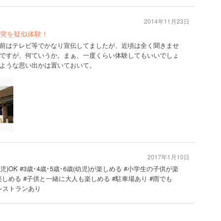
2014年11月23日
突を疑似体験！
前はテレビ等でかなり宣伝してましたが、近頃は全く聞きませ
ですが、何ていうか。まぁ、一度くらい体験してもいいでしょ
ような思い出かは置いておいて。
2017年1月10日
児)OK #3歳･4歳･5歳･6歳(幼児)が楽しめる #小学生の子供が楽
楽しめる #子供と一緒に大人も楽しめる #駐車場あり #雨でも
#レストランあり