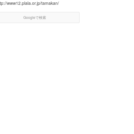
tp://www12.plala.or.jp/tamakan/
Googleで検索