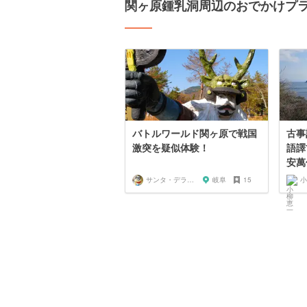
関ヶ原鍾乳洞周辺のおでかけプ
バトルワールド関ヶ原で戦国
古事
激突を疑似体験！
語譯
安萬侶
サンタ・デラックス
岐阜
15
小