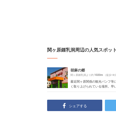
関ヶ原鍾乳洞周辺の人気スポッ
胡麻の郷
1020m
関ヶ原鍾乳洞より約
（徒歩18
最近関ヶ原関係の観光パンフ等
く取り上げられている場所。早い話
シェアする