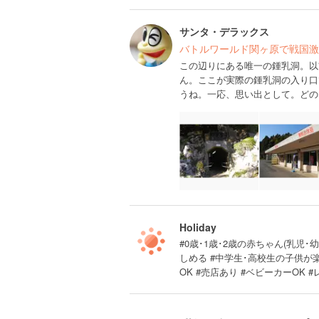
サンタ・デラックス
バトルワールド関ヶ原で戦国激
この辺りにある唯一の鍾乳洞。以
ん。ここが実際の鍾乳洞の入り口
うね。一応、思い出として。どの
Holiday
#0歳･1歳･2歳の赤ちゃん(乳児･幼
しめる #中学生･高校生の子供が
OK #売店あり #ベビーカーOK 