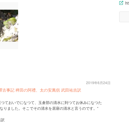
ht
2019年6月24日
譯古事記 稗田の阿禮、太の安萬侶 武田祐吉訳
還つておいでになつて、玉倉部の清水に到つてお休みになつた
なりました。そこでその清水を居寤の清水と言うのです。”
吉訳