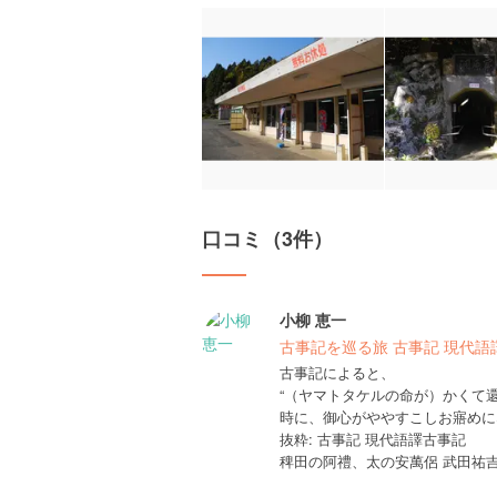
口コミ（3件）
小柳 恵一
古事記を巡る旅 古事記 現代語
古事記によると、
“（ヤマトタケルの命が）かくて
時に、御心がややすこしお寤めに
抜粋: 古事記 現代語譯古事記
稗田の阿禮、太の安萬侶 武田祐