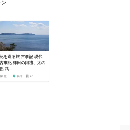
ラン
記を巡る旅 古事記 現代
古事記 稗田の阿禮、太の
 武...
柳 恵一
兵庫
43