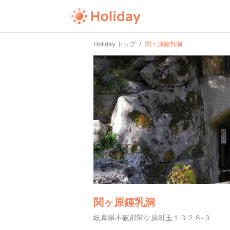
Holiday トップ
関ヶ原鍾乳洞
関ヶ原鍾乳洞
岐阜県不破郡関ケ原町玉１３２８-３