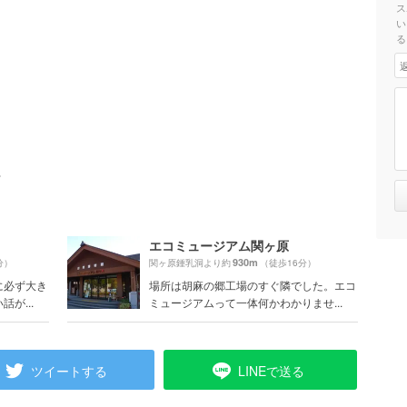
ス
い
る
ト
エコミュージアム関ヶ原
930m
分）
関ヶ原鍾乳洞より約
（徒歩16分）
に必ず大き
場所は胡麻の郷工場のすぐ隣でした。エコ
が...
ミュージアムって一体何かわかりませ...
ツイートする
LINEで送る