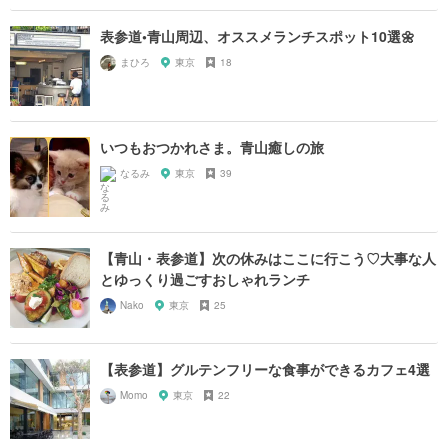
表参道•青山周辺、オススメランチスポット10選🌼
まひろ
東京
18
いつもおつかれさま。青山癒しの旅
なるみ
東京
39
【青山・表参道】次の休みはここに行こう♡大事な人
とゆっくり過ごすおしゃれランチ
Nako
東京
25
【表参道】グルテンフリーな食事ができるカフェ4選
Momo
東京
22