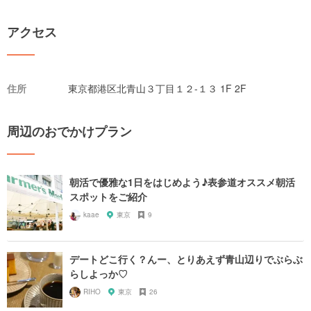
アクセス
住所
東京都港区北青山３丁目１２-１３ 1F 2F
周辺のおでかけプラン
朝活で優雅な1日をはじめよう♪表参道オススメ朝活
スポットをご紹介
kaae
東京
9
デートどこ行く？んー、とりあえず青山辺りでぶらぶ
らしよっか♡
RIHO
東京
26