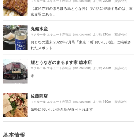
220m
マクルール エキュート赤羽店（ma couleur）より約
（徒歩4分）
【北区赤羽のほろほろ鳥とうな丼】 第1話に登場するのは、東
京赤羽にある...
丸健水産
210m
マクルール エキュート赤羽店（ma couleur）より約
（徒歩4分）
おとなの週末 2022年7月号「東京下町 おいしい旅」に掲載さ
れたスポット
鯉とうなぎのまるます家 総本店
200m
マクルール エキュート赤羽店（ma couleur）より約
（徒歩4分）
未
佐藤商店
160m
マクルール エキュート赤羽店（ma couleur）より約
（徒歩3分）
気軽においしい焼き鳥が食べられます
基本情報