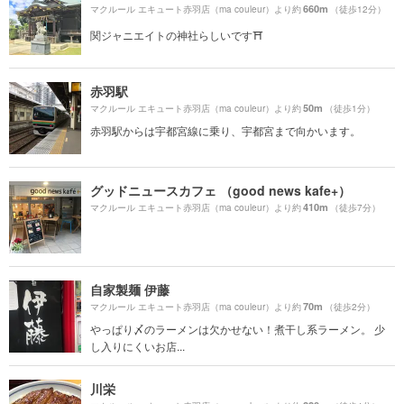
660m
マクルール エキュート赤羽店（ma couleur）より約
（徒歩12分）
関ジャニエイトの神社らしいです⛩
赤羽駅
50m
マクルール エキュート赤羽店（ma couleur）より約
（徒歩1分）
赤羽駅からは宇都宮線に乗り、宇都宮まで向かいます。
グッドニュースカフェ （good news kafe+）
410m
マクルール エキュート赤羽店（ma couleur）より約
（徒歩7分）
自家製麺 伊藤
70m
マクルール エキュート赤羽店（ma couleur）より約
（徒歩2分）
やっぱり〆のラーメンは欠かせない！煮干し系ラーメン。 少
し入りにくいお店...
川栄