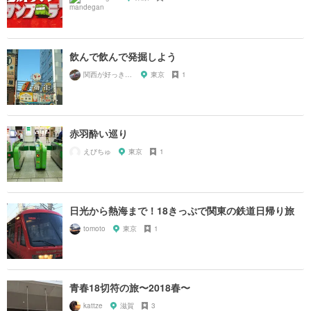
飲んで飲んで発掘しよう
関西が好っきゃねん
東京
1
赤羽酔い巡り
えびちゅ
東京
1
日光から熱海まで！18きっぷで関東の鉄道日帰り旅
tomoto
東京
1
青春18切符の旅〜2018春〜
kattze
滋賀
3