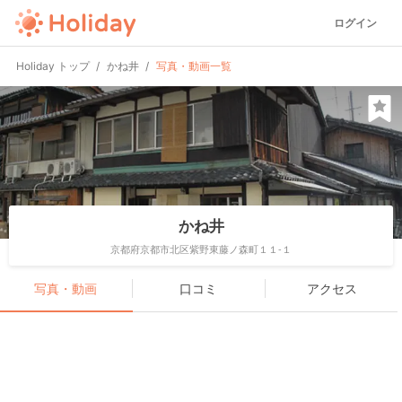
ログイン
Holiday トップ
かね井
写真・動画一覧
かね井
京都府京都市北区紫野東藤ノ森町１１-１
写真・動画
口コミ
アクセス