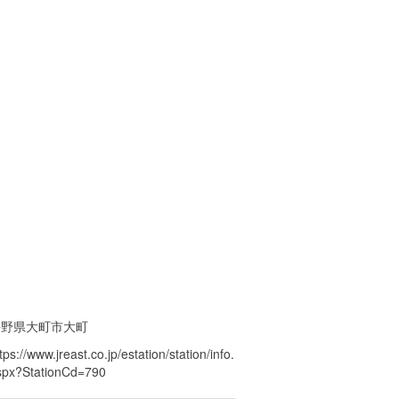
長野県大町市大町
tps://www.jreast.co.jp/estation/station/info.
spx?StationCd=790