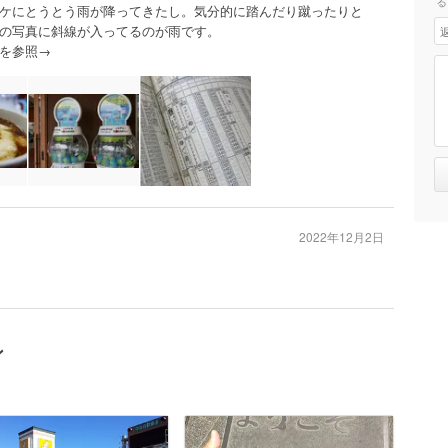
る
ケにとうとう雨が降ってきたし。気分的に踏んだり蹴ったりと
の写真に斜線が入ってるのが雨です。
を参照→
2022年12月2日
ン