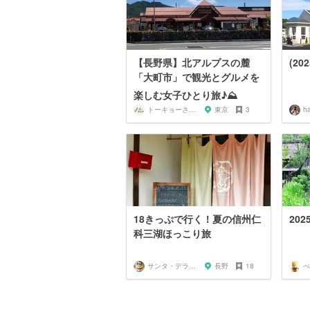
【長野県】北アルプスの麓
(20
「大町市」で観光とグルメを
楽しむ女子ひとり旅♪⛰
トーキョーさんぽ
東京
3
ha
18きっぷで行く！夏の信州仁
20
科三湖ほっこり旅
サンタ・デラックス
長野
18
ぺ