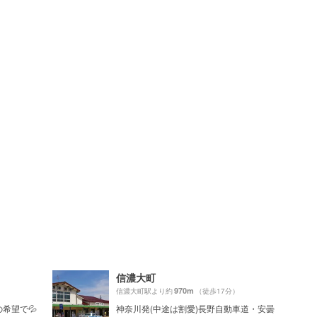
信濃大町
970m
信濃大町駅より約
（徒歩17分）
希望で💦
神奈川発(中途は割愛)長野自動車道・安曇