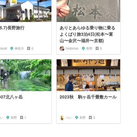
25.7)長野旅行
ありとあらゆる乗り物に乗る
よくばり旅3泊4日(松本〜富
山〜金沢〜福井〜京都)
tsuki
神奈川
0
hodonao
長野
5
2507北八ヶ岳
2023秋 駒ヶ岳千畳敷カール
い
長野
1
ぺい
長野
3