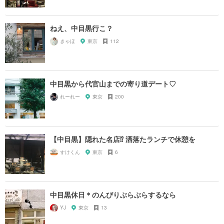
ねえ、中目黒行こ？
きゃほ
東京
112
中目黒から代官山までの寄り道デート♡
れーれー
東京
200
【中目黒】隠れた名店⁉︎ 洒落たランチで休憩を
すけくん
東京
6
中目黒休日＊のんびりぶらぶらするなら
YJ
東京
13