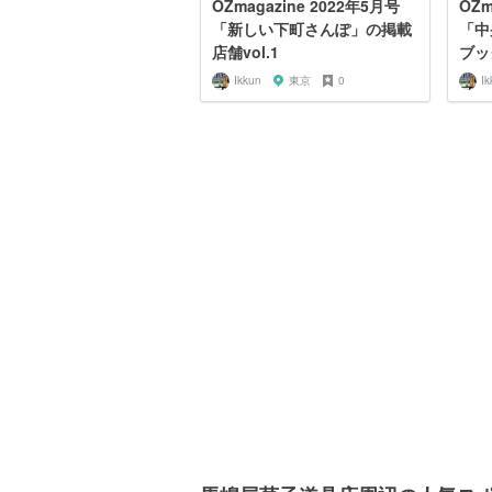
OZmagazine 2022年5月号
OZm
「新しい下町さんぽ」の掲載
「中
店舗vol.1
ブック
Ikkun
東京
0
Ik