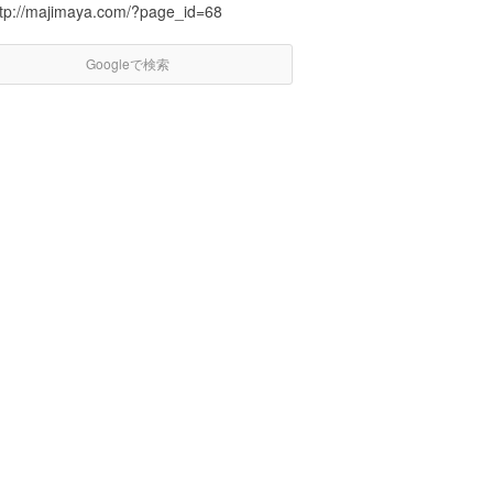
ttp://majimaya.com/?page_id=68
Googleで検索