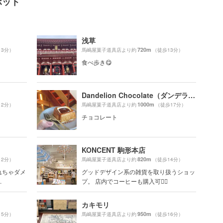
ポット
浅草
720m
13分）
馬嶋屋菓子道具店より約
（徒歩13分）
食べ歩き😋
Dandelion Chocolate（ダンデライオンチョコレート）
1000m
12分）
馬嶋屋菓子道具店より約
（徒歩17分）
チョコレート
KONCENT 駒形本店
820m
12分）
馬嶋屋菓子道具店より約
（徒歩14分）
れちゃダメ
グッドデザイン系の雑貨を取り扱うショッ
.
プ。 店内でコーヒーも購入可🙆‍♀️
カキモリ
950m
15分）
馬嶋屋菓子道具店より約
（徒歩16分）