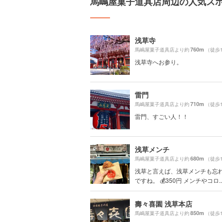
馬嶋屋菓子道具店周辺の人気ス
浅草寺
760m
馬嶋屋菓子道具店より約
（徒歩
浅草寺へお参り。
雷門
710m
馬嶋屋菓子道具店より約
（徒歩
雷門、すごい人！！
浅草メンチ
680m
馬嶋屋菓子道具店より約
（徒歩
浅草と言えば、浅草メンチも忘
ですね。 💰350円 メンチやコロ..
壽々喜園 浅草本店
850m
馬嶋屋菓子道具店より約
（徒歩