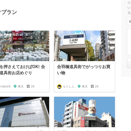
ス
い
けプラン
る
を押さえておけばOK! 合
合羽橋道具街でがっつりお買
道具街お店めぐり
い物
anako29
東京
29
もりしん
東京
28