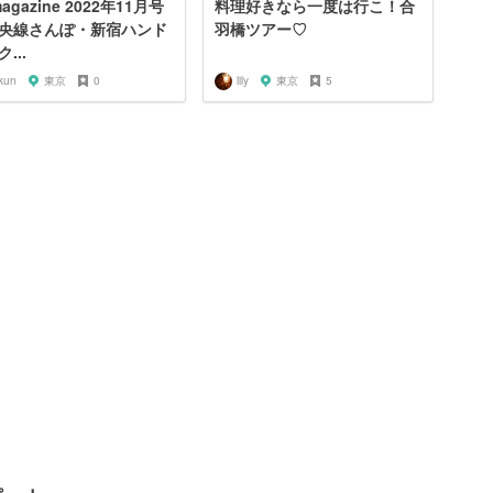
agazine 2022年11月号
料理好きなら一度は行こ！合
央線さんぽ・新宿ハンド
羽橋ツアー♡
...
kun
東京
0
lily
東京
5