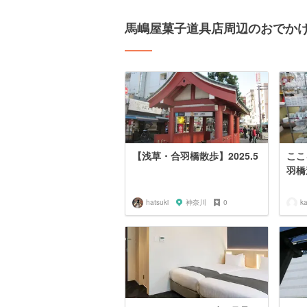
馬嶋屋菓子道具店周辺のおでか
【浅草・合羽橋散歩】2025.5
ここ
羽橋
hatsuki
神奈川
0
k