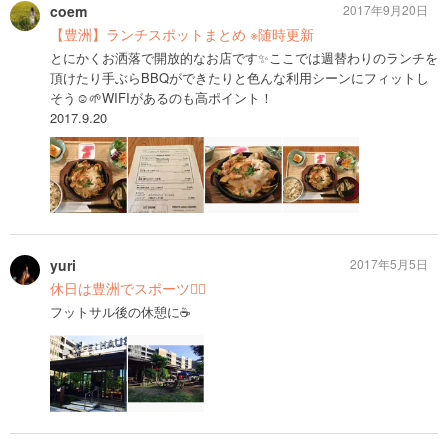
coem
2017年9月20日
【豊洲】ランチスポットまとめ ※随時更新
とにかくお洒落で開放的なお店です✨ここでは週替わりのランチを
頂けたり手ぶらBBQができたりと色んな利用シーンにフィットし
そう☺️🌱WIFIがあるのも高ポイント！
2017.9.20
yuri
2017年5月5日
休日は豊洲でスポーツ🏃‍♀️
フットサル後の休憩に☕️