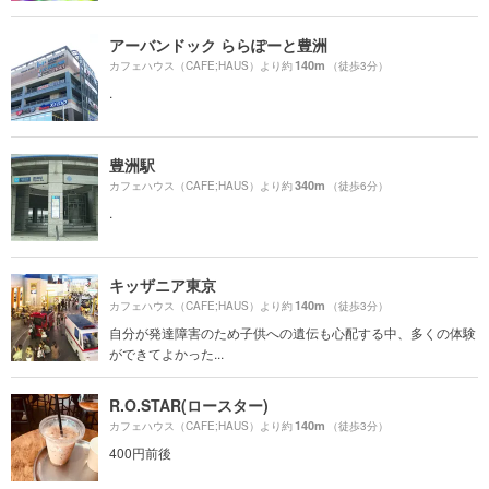
アーバンドック ららぽーと豊洲
140m
カフェハウス（CAFE;HAUS）より約
（徒歩3分）
.
豊洲駅
340m
カフェハウス（CAFE;HAUS）より約
（徒歩6分）
.
キッザニア東京
140m
カフェハウス（CAFE;HAUS）より約
（徒歩3分）
自分が発達障害のため子供への遺伝も心配する中、多くの体験
ができてよかった...
R.O.STAR(ロースター)
140m
カフェハウス（CAFE;HAUS）より約
（徒歩3分）
400円前後