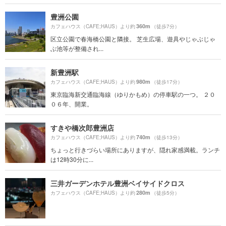
豊洲公園
360m
カフェハウス（CAFE;HAUS）より約
（徒歩7分）
区立公園で春海橋公園と隣接。 芝生広場、遊具やじゃぶじゃ
ぶ池等が整備され...
新豊洲駅
980m
カフェハウス（CAFE;HAUS）より約
（徒歩17分）
東京臨海新交通臨海線（ゆりかもめ）の停車駅の一つ。 ２０
０６年、開業。
すきや橋次郎豊洲店
740m
カフェハウス（CAFE;HAUS）より約
（徒歩13分）
ちょっと行きづらい場所にありますが、隠れ家感満載。ランチ
は12時30分に...
三井ガーデンホテル豊洲ベイサイドクロス
280m
カフェハウス（CAFE;HAUS）より約
（徒歩5分）