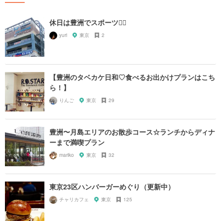
休日は豊洲でスポーツ🏃‍♀️
yuri
東京
2
【豊洲のタベカケ日和♡食べるお出かけプランはこち
ら！】
りんご
東京
29
豊洲〜月島エリアのお散歩コース☆ランチからディナ
ーまで満喫プラン
mariko
東京
32
東京23区ハンバーガーめぐり（更新中）
チャリカフェ
東京
125