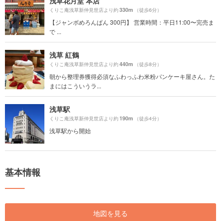
浅草花月堂 本店
330m
くりこ庵浅草新仲見世店より約
（徒歩6分）
【ジャンボめろんぱん 300円】 営業時間：平日11:00〜完売ま
で ...
浅草 紅鶴
440m
くりこ庵浅草新仲見世店より約
（徒歩8分）
朝から整理券獲得必須なふわっふわ米粉パンケーキ屋さん。た
まにはこういうラ...
浅草駅
190m
くりこ庵浅草新仲見世店より約
（徒歩4分）
浅草駅から開始
基本情報
地図を見る