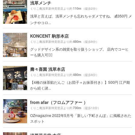
浅草メンチ
110m
くりこ庵浅草新仲見世店より約
（徒歩2分）
浅草と言えば、浅草メンチも忘れちゃダメですね。 💰350円 メ
ンチやコロ...
KONCENT 駒形本店
480m
くりこ庵浅草新仲見世店より約
（徒歩9分）
グッドデザイン系の雑貨を取り扱うショップ。 店内でコーヒ
ーも購入可🙆‍♀️
壽々喜園 浅草本店
480m
くりこ庵浅草新仲見世店より約
（徒歩9分）
【4種の抹茶餡だんご（お団子＋お抹茶付き）】500円 江戸期
から続く諸...
from afar（フロムアファー ）
730m
くりこ庵浅草新仲見世店より約
（徒歩13分）
OZmagazine 2022年5月号「新しい下町さんぽ」に掲載された
スポット