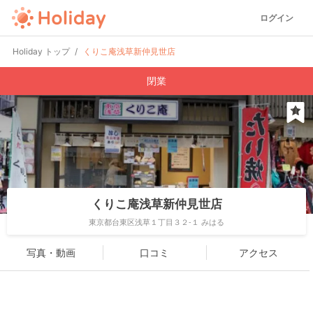
ログイン
Holiday トップ
くりこ庵浅草新仲見世店
閉業
くりこ庵浅草新仲見世店
東京都台東区浅草１丁目３２-１ みはる
写真・動画
口コミ
アクセス