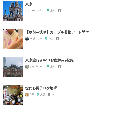
東京
zykmz2hkkv
東京
0
【蔵前→浅草】カップル着物デート👘🌸
☕️棚ログ☕️
東京
39
東京旅行🗼no.1お盆休み※記録
j.apple2850
東京
0
なにわ男子ロケ地🌈
YU
大阪
33