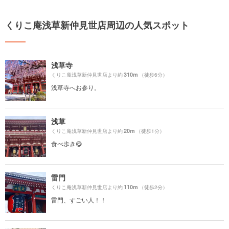
くりこ庵浅草新仲見世店周辺の人気スポット
浅草寺
310m
くりこ庵浅草新仲見世店より約
（徒歩6分）
浅草寺へお参り。
浅草
20m
くりこ庵浅草新仲見世店より約
（徒歩1分）
食べ歩き😋
雷門
110m
くりこ庵浅草新仲見世店より約
（徒歩2分）
雷門、すごい人！！