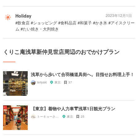
Holiday
2023年12月1日
#飲食店 #ショッピング #食料品店 #和菓子 #かき氷 #アイスクリー
ム #たい焼き・大判焼き
くりこ庵浅草新仲見世店周辺のおでかけプラン
浅草から歩いて合羽橋道具街へ。目指せお料理上手！
teriyaki
東京
37
【東京】着物や人力車👘浅草1日観光プラン
トーキョーさんぽ
東京
25