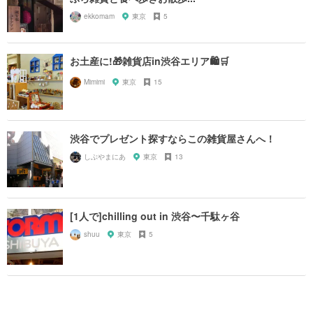
ekkomam
東京
5
お土産に!🎁雑貨店in渋谷エリア🛍🛒
Mimimi
東京
15
渋谷でプレゼント探すならこの雑貨屋さんへ！
しぶやまにあ
東京
13
[1人で]chilling out in 渋谷〜千駄ヶ谷
shuu
東京
5