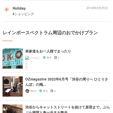
Holiday
2018年9月25日
#ショッピング
レインボースペクトラム周辺のおでかけプラン
表参道をお一人様でまったり
にゃんこ
東京
2
OZmagazine 2022年6月号「渋谷の周りへ ひとりさ
んぽ」の掲...
Ikkun
東京
4
渋谷からキャットストリートを抜けて原宿まで。ぶら
ぶら雑貨と食べ歩きお散歩...