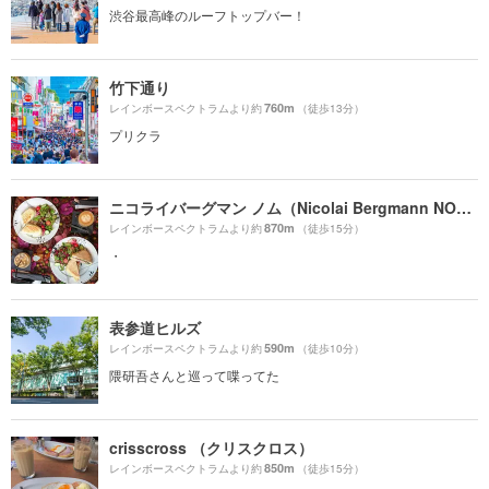
渋谷最高峰のルーフトップバー！
竹下通り
760m
レインボースペクトラムより約
（徒歩13分）
プリクラ
ニコライバーグマン ノム（Nicolai Bergmann NOMU ）
870m
レインボースペクトラムより約
（徒歩15分）
・
表参道ヒルズ
590m
レインボースペクトラムより約
（徒歩10分）
隈研吾さんと巡って喋ってた
crisscross （クリスクロス）
850m
レインボースペクトラムより約
（徒歩15分）