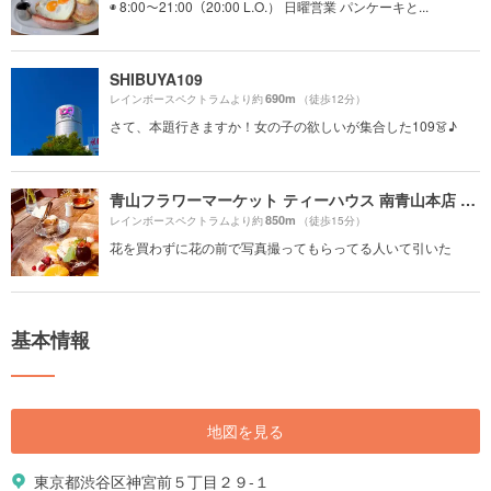
◉ 8:00〜21:00（20:00 L.O.） 日曜営業 パンケーキと...
SHIBUYA109
690m
レインボースペクトラムより約
（徒歩12分）
さて、本題行きますか！女の子の欲しいが集合した109👗♪
青山フラワーマーケット ティーハウス 南青山本店 （Aoyama Flower Market TEA HOUSE）
850m
レインボースペクトラムより約
（徒歩15分）
花を買わずに花の前で写真撮ってもらってる人いて引いた
基本情報
地図を見る
東京都渋谷区神宮前５丁目２９-１