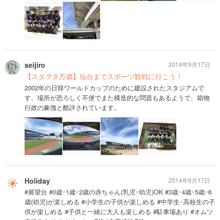
seijiro
2014年9月17日
【スタヲタ万歳】仙台までスポーツ観戦に行こう！
2002年の日韓ワールドカップのために建設されたスタジアムで
す。場所が恐ろしく不便でまた構造的な問題もあるようで、箱物
行政の象徴と酷評されています。
Holiday
2014年9月17日
#展望台 #0歳･1歳･2歳の赤ちゃん(乳児･幼児)OK #3歳･4歳･5歳･6
歳(幼児)が楽しめる #小学生の子供が楽しめる #中学生･高校生の子
供が楽しめる #子供と一緒に大人も楽しめる #駐車場あり #オムツ