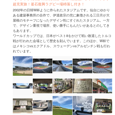
超充実旅！釜石復興ラグビー場杮落し付き！
2002年の日韓W杯ように作られたスタジアムです。仙台にゆかり
ある建築事務所の合作で、伊達政宗の兜に象徴される三日月が大
屋根のモチーフになったデザイン性にすぐれたスタジアム。一方
で、デザイン重視で場所、使い勝手にもんだいがあるとのしてき
もあります。
ワールドカップでは、日本がベスト8をかけて戦い敗退したトルコ
戦が行われた会場として歴史を刻んでいます。このほか、W杯で
はメキシコvsエクアドル、スウェーデンvsアルゼンチン戦も行わ
れています。