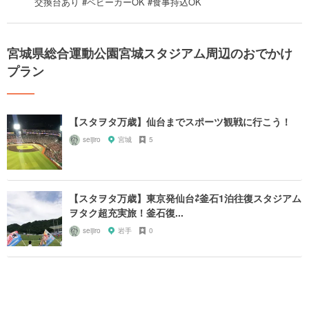
交換台あり #ベビーカーOK #食事持込OK
宮城県総合運動公園宮城スタジアム周辺のおでかけ
プラン
【スタヲタ万歳】仙台までスポーツ観戦に行こう！
seijiro
宮城
5
【スタヲタ万歳】東京発仙台⇄釜石1泊往復スタジアム
ヲタク超充実旅！釜石復...
seijiro
岩手
0