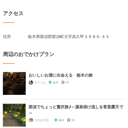
アクセス
住所
栃木県那須郡那須町大字高久甲３９８６-４４
周辺のおでかけプラン
おいしいお酒に出会える 栃木の旅
モーくん
栃木
50
那須でちょっと贅沢旅♪～源泉掛け流しを客室露天で
～
うひひの日。
栃木
50