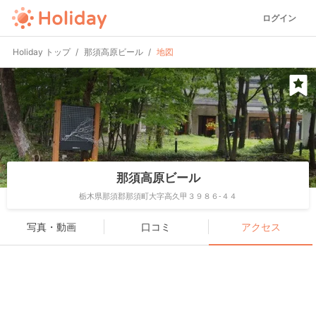
ログイン
Holiday トップ
那須高原ビール
地図
那須高原ビール
栃木県那須郡那須町大字高久甲３９８６-４４
写真・動画
口コミ
アクセス