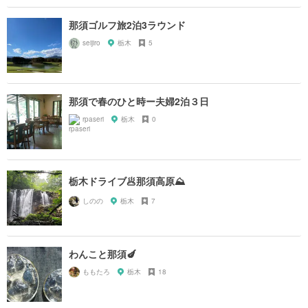
那須ゴルフ旅2泊3ラウンド
seijiro
栃木
5
那須で春のひと時ー夫婦2泊３日
rpaseri
栃木
0
栃木ドライブ🥟那須高原⛰️
しのの
栃木
7
わんこと那須🍆
ももたろ
栃木
18