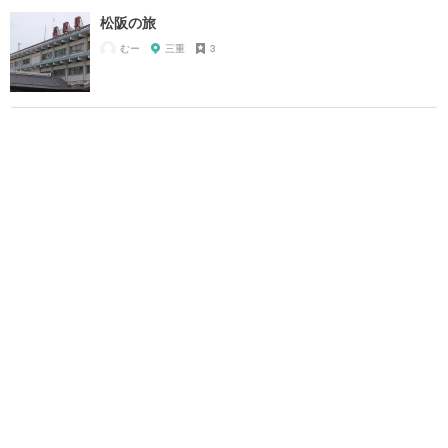
松阪の旅
むー
三重
3