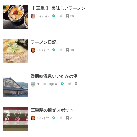
【 三重 】 美味しいラーメン
いわいわ
三重
36
ラーメン日記
パパイヤ
三重
18
香肌峡温泉いいたかの湯
★hotsprings★
三重
1
三重県の観光スポット
パパイヤ
三重
31