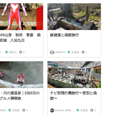
2605山形 秋田 青森 函
銀婚湯と函館旅行
宮城 八泊九日
い
神奈川
0
mh0818
北海道
1
・川の湯温泉｜2泊3日の
チビ初飛行機旅行〜登別と函
グルメ満喫旅
館〜
riyaki
北海道
4
jump.w_rabbitkun
北海道
0