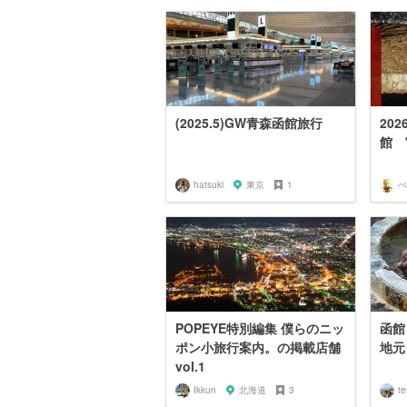
(2025.5)GW青森函館旅行
20
館 
hatsuki
東京
1
ぺ
POPEYE特別編集 僕らのニッ
函館
ポン小旅行案内。の掲載店舗
地元
vol.1
Ikkun
北海道
3
te