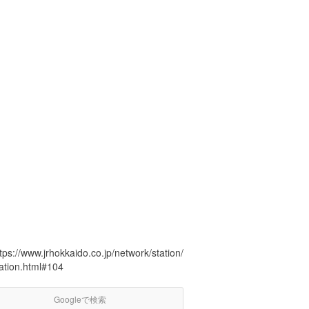
tps://www.jrhokkaido.co.jp/network/station/
tation.html#104
Googleで検索