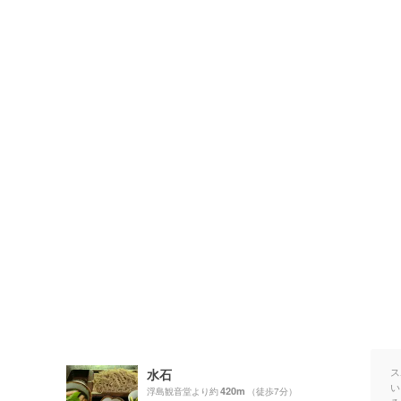
ス
水石
い
420m
浮島観音堂より約
（徒歩7分）