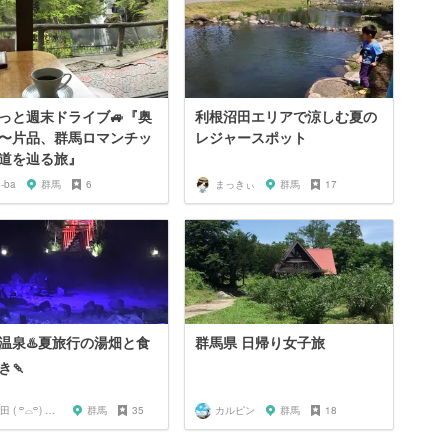
っと週末ドライブ🚙『奥
利根沼田エリアで涼しむ夏の
〜片品、群馬ロマンチッ
レジャースポット
道を辿る旅』
o-ba
群馬
6
まっきぃ
群馬
17
温泉♨️夏旅行の湯畑と食
群馬県 日帰り女子旅
き🍡
山田 ( ꒪⌓꒪) ストレンジ
群馬
35
カルピン
群馬
18