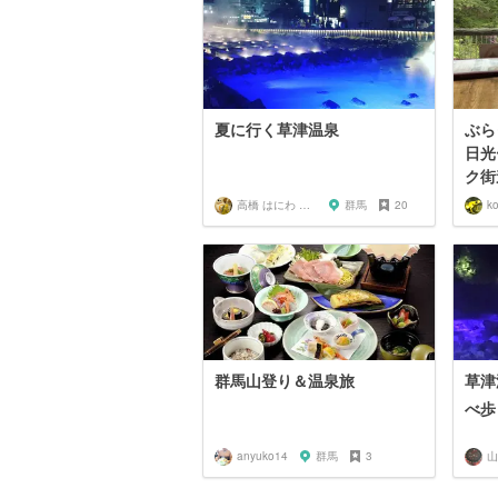
夏に行く草津温泉
ぶら
日光
ク街
高橋 はにわ ブラックパンサー
群馬
20
k
群馬山登り＆温泉旅
草津
べ歩
anyuko14
群馬
3