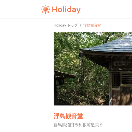
Holiday トップ
浮島観音堂
浮島観音堂
群馬県沼田市利根町追貝８