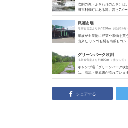
吹割の滝（ふきわれのたき）は
田市利根町にある滝。高さ7メート
尾瀬市場
1230m
浮島観音堂より約
（徒歩21分
家族が土産物に野菜や果物を買う
出来た リンゴも梨も南瓜もコン..
グリーンパーク吹割
990m
浮島観音堂より約
（徒歩17分）
キャンプ場「グリーンパーク吹
は、清流・栗原川が流れています。
シェアする