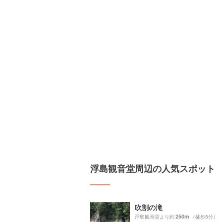
浮島観音堂周辺の人気スポット
吹割の滝
250m
浮島観音堂より約
（徒歩5分）