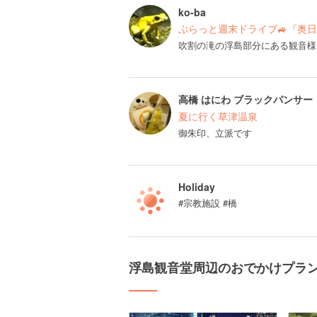
ko-ba
ぶらっと週末ドライブ🚙『奥
吹割の滝の浮島部分にある観音様
高橋 はにわ ブラックパンサー
夏に行く草津温泉
御朱印、立派です
Holiday
#宗教施設 #橋
浮島観音堂周辺のおでかけプラ