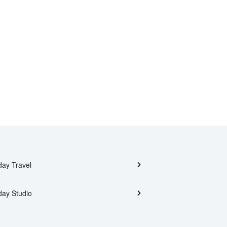
day Travel
day Studio