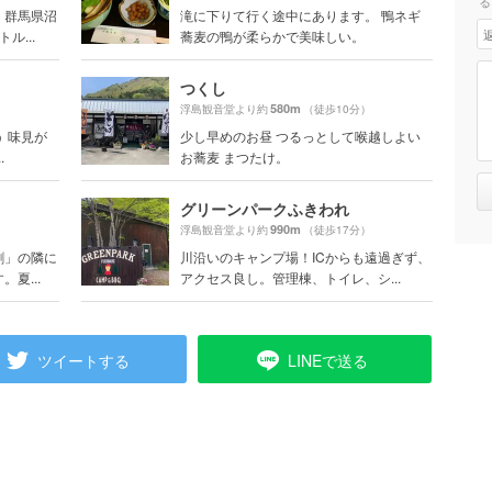
る
、群馬県沼
滝に下りて行く途中にあります。 鴨ネギ
ル...
蕎麦の鴨が柔らかで美味しい。
つくし
580m
）
浮島観音堂より約
（徒歩10分）
 味見が
少し早めのお昼 つるっとして喉越しよい
.
お蕎麦 まつたけ。
グリーンパークふきわれ
990m
浮島観音堂より約
（徒歩17分）
割」の隣に
川沿いのキャンプ場！ICからも遠過ぎず、
夏...
アクセス良し。管理棟、トイレ、シ...
ツイートする
LINEで送る