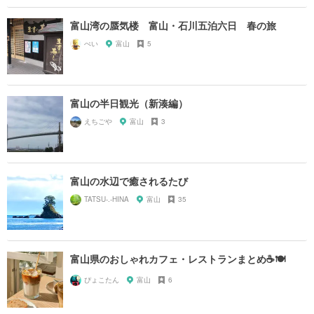
富山湾の蜃気楼 富山・石川五泊六日 春の旅
ぺい
富山
5
富山の半日観光（新湊編）
えちごや
富山
3
富山の水辺で癒されるたび
TATSU-.-HINA
富山
35
富山県のおしゃれカフェ・レストランまとめ☕️🍽
ぴょこたん
富山
6