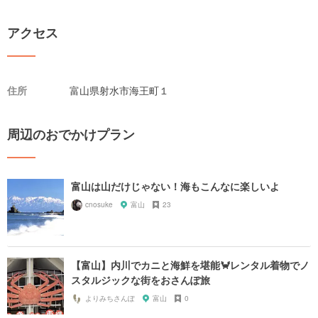
アクセス
住所
富山県射水市海王町１
周辺のおでかけプラン
富山は山だけじゃない！海もこんなに楽しいよ
cnosuke
富山
23
【富山】内川でカニと海鮮を堪能🦀レンタル着物でノ
スタルジックな街をおさんぽ旅
よりみちさんぽ
富山
0