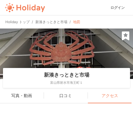
ログイン
Holiday トップ
新湊きっときと市場
地図
新湊きっときと市場
富山県射水市海王町１
写真・動画
口コミ
アクセス