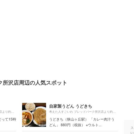
ク所沢店周辺の人気スポット
自家製うどん うどきち
1830m
560m
考えた人すごいわ ブレッドパーク所沢店より約
（徒歩31分）
考えた人すごいわ ブレッドパーク所沢店より約
（徒歩1
って15時
うどきち（狭山ヶ丘駅） 「カレー肉汁う
どん」 880円（税抜） ※ウルト...
ス
い