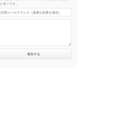
と幸いです。
24分）
27分）
25分）
25分）