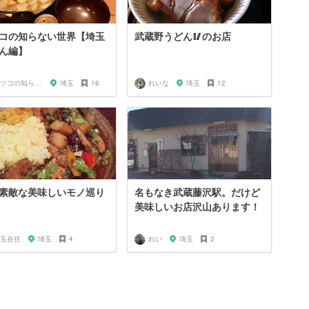
コの知らない世界【埼玉
武蔵野うどん🥢のお店
ん編】
マツコの知らない世界マニア
埼玉
16
れいな
埼玉
12
素敵な美味しいモノ巡り
名もなき武蔵藤沢駅。だけど
美味しいお店沢山あります！
玉在住
埼玉
4
れい
埼玉
2