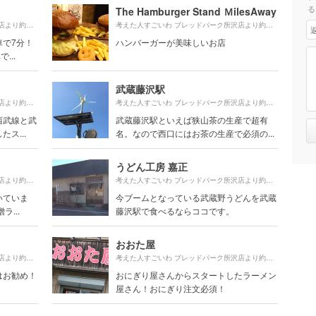
る
The Hamburger Stand ＭilesAway
1310m
1400m
考えた人すごいわ ブレッドパーク所沢店より約
（徒歩22分）
考えた人すごいわ ブレッドパーク所沢店より約
（徒歩
車で7分！
ハンバーガーが美味しいお店
...
武蔵藤沢駅
1870m
1600m
考えた人すごいわ ブレッドパーク所沢店より約
（徒歩32分）
考えた人すごいわ ブレッドパーク所沢店より約
（徒歩
西武線と武
武蔵藤沢駅といえば狭山茶の生産で超有
ス...
名。なので西口にはお茶の生産で必須の...
うどん工房 嘉正
1830m
1490m
考えた人すごいわ ブレッドパーク所沢店より約
（徒歩31分）
考えた人すごいわ ブレッドパーク所沢店より約
（徒歩
いていま
今ブームとなっている武蔵野うどんを武蔵
...
藤沢駅で食べるならココです。
おおた屋
1260m
1490m
考えた人すごいわ ブレッドパーク所沢店より約
（徒歩21分）
考えた人すごいわ ブレッドパーク所沢店より約
（徒歩
はお勧め！
おにぎり屋さんからスタートしたラーメン
屋さん！おにぎり注文必須！