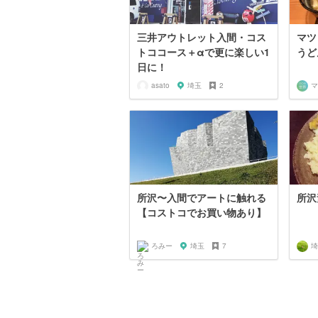
三井アウトレット入間・コス
マツ
トココース＋αで更に楽しい1
うど
日に！
asato
埼玉
2
所沢〜入間でアートに触れる
所沢
【コストコでお買い物あり】
ろみー
埼玉
7
埼