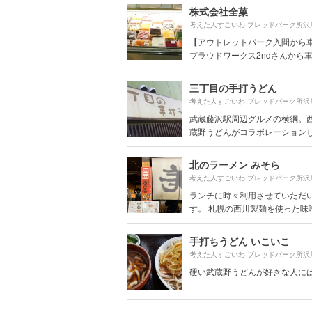
株式会社全菓
【アウトレットパーク入間から
プラウドワークス2ndさんから車で
三丁目の手打うどん
武蔵藤沢駅周辺グルメの横綱。
蔵野うどんがコラボレーションした
北のラーメン みそら
ランチに時々利用させていただ
す。 札幌の西川製麺を使った味噌ラ
手打ちうどん いこいこ
硬い武蔵野うどんが好きな人に