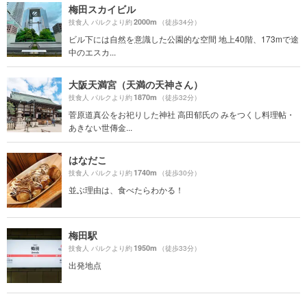
梅田スカイビル
2000m
技食人 パルクより約
（徒歩34分）
ビル下には自然を意識した公園的な空間 地上40階、173mで途
中のエスカ...
大阪天満宮（天満の天神さん）
1870m
技食人 パルクより約
（徒歩32分）
菅原道真公をお祀りした神社 高田郁氏の みをつくし料理帖・
あきない世傳金...
はなだこ
1740m
技食人 パルクより約
（徒歩30分）
並ぶ理由は、食べたらわかる！
梅田駅
1950m
技食人 パルクより約
（徒歩33分）
出発地点