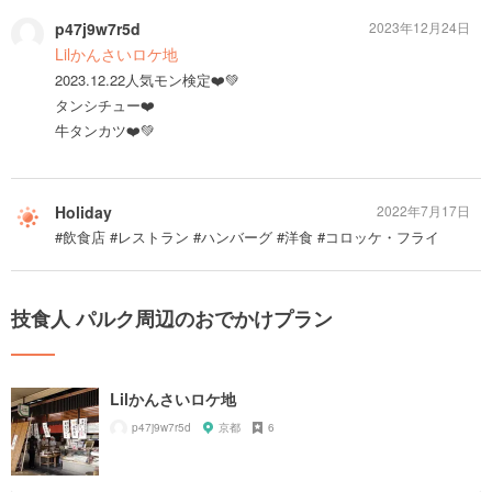
p47j9w7r5d
2023年12月24日
Lilかんさいロケ地
2023.12.22人気モン検定❤️💚
タンシチュー❤️
牛タンカツ❤️💚
Holiday
2022年7月17日
#飲食店 #レストラン #ハンバーグ #洋食 #コロッケ・フライ
技食人 パルク周辺のおでかけプラン
Lilかんさいロケ地
p47j9w7r5d
京都
6