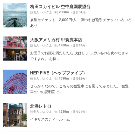
梅田スカイビル 空中庭園展望台
2000m
技食人 パルクより約
（徒歩34分）
展望台チケット 2,000円/人 調べれば割引チケットいろいろ
あり
大阪アメリカ村 甲賀流本店
1730m
技食人 パルクより約
（徒歩29分）
お団子でお腹を満たしたら 次はしょっぱいものを食べなきゃ
ですよね。 お待...
HEP FIVE（ヘップファイブ）
1890m
技食人 パルクより約
（徒歩32分）
せっかくなので、こちらの観覧車にも乗ってみました。 観覧
車の中の説明図で...
北浜レトロ
1230m
技食人 パルクより約
（徒歩21分）
イギリスのティールーム