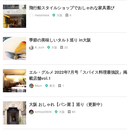
飛行船スタイルショップでおしゃれな家具選び
masamasa
大阪
6
季節の美味しいタルト巡り in大阪
lit_sum
大阪
22
エル・グルメ 2022年7月号「スパイス料理最強説」掲
載店舗vol.1
Ikkun
東京
1
大阪 おしゃれ【パン屋 】巡り（更新中）
tomoya0606
大阪
80