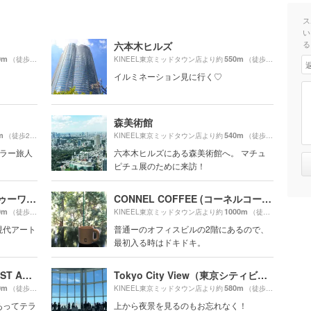
ス
い
る
六本木ヒルズ
0m
550m
（徒歩7分）
KINEEL東京ミッドタウン店より約
（徒歩10分）
イルミネーション見に行く♡
森美術館
m
540m
（徒歩2分）
KINEEL東京ミッドタウン店より約
（徒歩9分）
ギュラー旅人
六本木ヒルズにある森美術館へ。 マチュ
ピチュ展のために来訪！
21_21 DESIGN SIGHT（トゥーワン・トゥーワン・デザインサイト）
CONNEL COFFEE (コーネルコーヒー)
0m
1000m
（徒歩5分）
KINEEL東京ミッドタウン店より約
（徒歩17分）
現代アート
普通ーのオフィスビルの2階にあるので、
最初入る時はドキドキ。
ウエスト青山ガーデン（WEST AOYAMA GARDEN）
Tokyo City View（東京シティビュー）六本木ヒルズ展望台
0m
580m
（徒歩10分）
KINEEL東京ミッドタウン店より約
（徒歩10分）
あってテラ
上から夜景を見るのもお忘れなく！