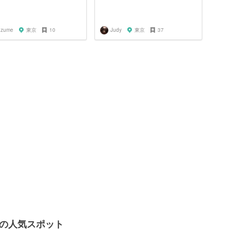
uzume
東京
10
Judy
東京
37
辺の人気スポット