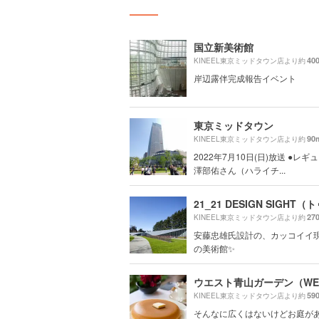
国立新美術館
40
KINEEL東京ミッドタウン店より約
岸辺露伴完成報告イベント
東京ミッドタウン
90
KINEEL東京ミッドタウン店より約
2022年7月10日(日)放送 ●レ
澤部佑さん（ハライチ...
27
KINEEL東京ミッドタウン店より約
安藤忠雄氏設計の、カッコイイ
の美術館✨
59
KINEEL東京ミッドタウン店より約
そんなに広くはないけどお庭が