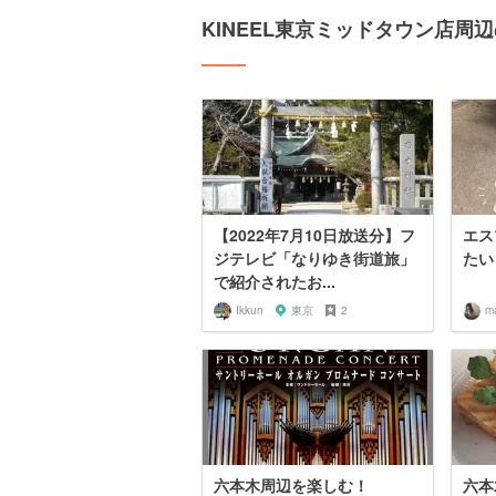
KINEEL東京ミッドタウン店周
【2022年7月10日放送分】フ
エス
ジテレビ「なりゆき街道旅」
たい
で紹介されたお...
Ikkun
東京
2
m
六本木周辺を楽しむ！
六本