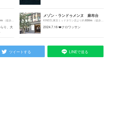
メゾン・ランドゥメンヌ 麻布台
0m
830m
（徒歩10分）
KINEEL東京ミッドタウン店より約
（徒歩14分）
ふらり、大
2024.7.16 ❤️クロワッサン
ト
ツイートする
LINEで送る