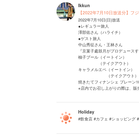
Ikkun
【2022年7月10日放送分】
2022年7月10日(日)放送
●レギュラー旅人
澤部佑さん（ハライチ）
●ゲスト旅人
中山秀征さん・王林さん
『京菓子處鼓月がプロデュースする
柚子ブール（イート
（テイクアウト
キャラメルエペ（イー
（テイクアウト
焼きたてフィナンシェ プレーン1
※店内でお召し上がりの際は、販
Holiday
#飲食店 #カフェ #ショッピング