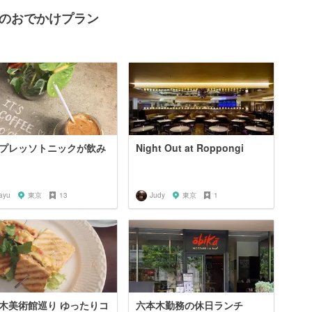
辺のおでかけプラン
プレッソトニックが飲み
Night Out at Roppongi
ayu
東京
13
Judy
東京
1
木美術館巡り ゆったりコ
六本木勤務の休日ランチ