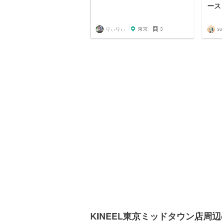
ース
りぃりぃ
東京
3
s
KINEEL東京ミッドタウン店周