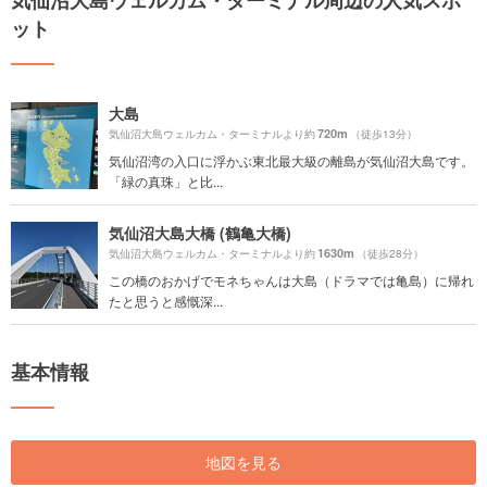
気仙沼大島ウェルカム・ターミナル周辺の人気スポ
ット
大島
720m
気仙沼大島ウェルカム・ターミナルより約
（徒歩13分）
気仙沼湾の入口に浮かぶ東北最大級の離島が気仙沼大島です。
「緑の真珠」と比...
気仙沼大島大橋 (鶴亀大橋)
1630m
気仙沼大島ウェルカム・ターミナルより約
（徒歩28分）
この橋のおかげでモネちゃんは大島（ドラマでは亀島）に帰れ
たと思うと感慨深...
基本情報
地図を見る