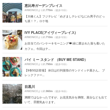
恵比寿ガーデンプレイス
770m
ARMONICOより約
（徒歩13分）
【大橋くん】フジテレビ「めざましテレビ/なにわ男子のどっ
ち派！？」ロケ地
IVY PLACE(アイヴィープレイス)
710m
ARMONICOより約
（徒歩12分）
お目当てのパンケーキモーニング🍽 緑に囲まれた落ち着いた
カフェ。今回はテ...
バイ ミー スタンド （BUY ME STAND）
750m
ARMONICOより約
（徒歩13分）
【9巻50話登場】 休日は行列覚悟のサンドイッチ屋さん。 ブ
レックファー...
目黒川
960m
ARMONICOより約
（徒歩16分）
満開ではなかったですが、お花見気分を満喫。屋台なども出て
いて、雰囲気あります。