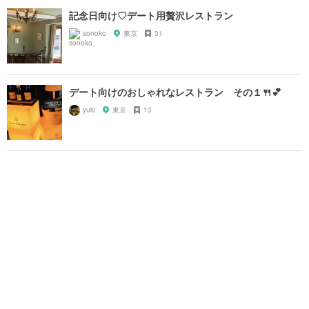
記念日向け♡デート用贅沢レストラン
sonoko
東京
31
デート向けのおしゃれなレストラン その１🍴💕
yuki
東京
13