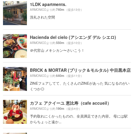
1LDK apartments.
740m
ARMONICOより約
（徒歩13分）
洗礼された空間
Hacienda del cielo (アシエンダ デル シエロ)
550m
ARMONICOより約
（徒歩10分）
＠代官山 メキシカン〜さいこう！
BRICK & MORTAR (ブリック＆モルタル) 中目黒本店
640m
ARMONICOより約
（徒歩11分）
ZINEフェアしてて、たくさんのZINEがあった 気になるのがい
くつか◎
カフェ アクイーユ 恵比寿（cafe accueil）
190m
ARMONICOより約
（徒歩4分）
予約取れにくかったものの、全員満足できた内容。 母には駅
からちょっと遠か...