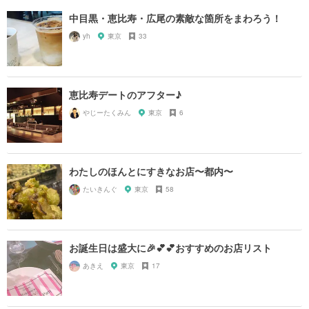
中目黒・恵比寿・広尾の素敵な箇所をまわろう！
yh
東京
33
恵比寿デートのアフター♪
やじーたくみん
東京
6
わたしのほんとにすきなお店〜都内〜
たいきんぐ
東京
58
お誕生日は盛大に🎉💕💕おすすめのお店リスト
あきえ
東京
17