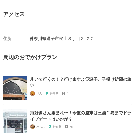
アクセス
住所
神奈川県逗子市桜山８丁目３-２２
周辺のおでかけプラン
歩いて行くの！？行けますよ♡逗子、子授け祈願の旅
♡
りん
神奈川
2
海好きさん集まれ〜！今度の週末は三浦半島までドラ
イブデートはいかが？
みっこ
神奈川
75