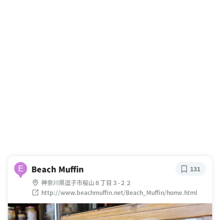
Beach Muffin
E
131
神奈川県逗子市桜山８丁目３-２２
http://www.beachmuffin.net/Beach_Muffin/home.html