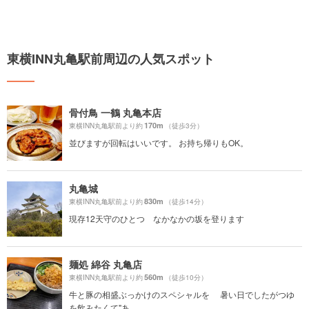
東横INN丸亀駅前周辺の人気スポット
骨付鳥 一鶴 丸亀本店
170m
東横INN丸亀駅前より約
（徒歩3分）
並びますが回転はいいです。 お持ち帰りもOK。
丸亀城
830m
東横INN丸亀駅前より約
（徒歩14分）
現存12天守のひとつ なかなかの坂を登ります
麺処 綿谷 丸亀店
560m
東横INN丸亀駅前より約
（徒歩10分）
牛と豚の相盛ぶっかけのスペシャルを 暑い日でしたがつゆ
を飲みたくて"あ...