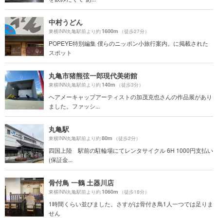
中村うどん
1600m
東横INN丸亀駅前より約
（徒歩27分）
POPEYE特別編集 僕らのニッポン小旅行案内。に掲載された
スポット
丸亀市猪熊弦一郎現代美術館
140m
東横INN丸亀駅前より約
（徒歩3分）
ヘアメーキャップアーティストの加茂克也さんの作品展があり
ました。ファッシ...
丸亀駅
80m
東横INN丸亀駅前より約
（徒歩2分）
四国上陸 駅前の駐輪場にてレンタサイクル 6H 1000円支払い
(保証金...
骨付鳥 一鶴 土器川店
1060m
東横INN丸亀駅前より約
（徒歩18分）
1時間くらい並びました。さすがは骨付き鳥1人一つでは足りま
せん