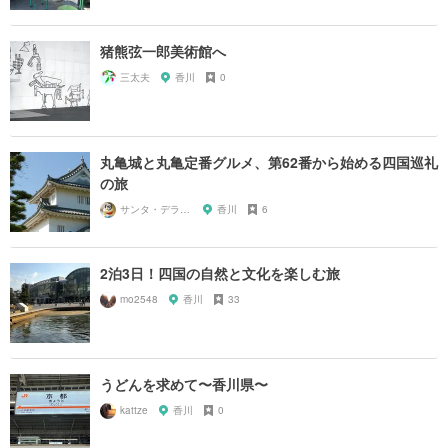
猪熊弦一郎美術館へ
三太夫
香川
0
丸亀城と丸亀定番グルメ、第62番から始める四国巡礼
の旅
サンタ・デラックス
香川
6
2泊3日！四国の自然と文化を楽しむ旅
mo2548
香川
33
うどんを求めて〜香川県〜
kattze
香川
0