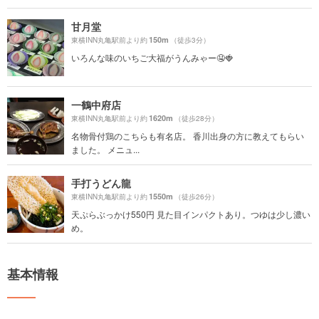
甘月堂
150m
東横INN丸亀駅前より約
（徒歩3分）
いろんな味のいちご大福がうんみゃー🤤🍓
一鶴中府店
1620m
東横INN丸亀駅前より約
（徒歩28分）
名物骨付鶏のこちらも有名店。 香川出身の方に教えてもらい
ました。 メニュ...
手打うどん龍
1550m
東横INN丸亀駅前より約
（徒歩26分）
天ぷらぶっかけ550円 見た目インパクトあり。つゆは少し濃い
め。
基本情報