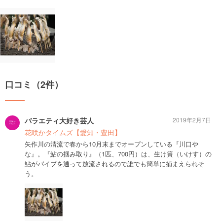
口コミ（2件）
バラエティ大好き芸人
2019年2月7日
花咲かタイムズ【愛知・豊田】
矢作川の清流で春から10月末までオープンしている『川口や
な』。『鮎の掴み取り』（1匹、700円）は、生け簀（いけす）の
鮎がパイプを通って放流されるので誰でも簡単に捕まえられそ
う。