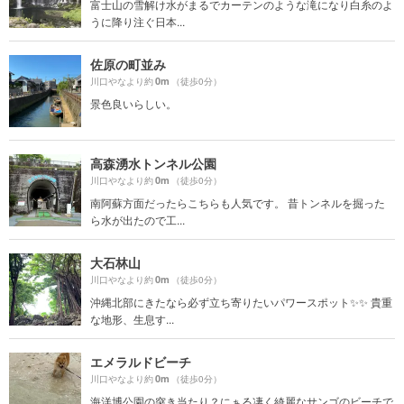
富士山の雪解け水がまるでカーテンのような滝になり白糸のよ
うに降り注ぐ日本...
佐原の町並み
0m
川口やなより約
（徒歩0分）
景色良いらしい。
高森湧水トンネル公園
0m
川口やなより約
（徒歩0分）
南阿蘇方面だったらこちらも人気です。 昔トンネルを掘った
ら水が出たので工...
大石林山
0m
川口やなより約
（徒歩0分）
沖縄北部にきたなら必ず立ち寄りたいパワースポット✨✨ 貴重
な地形、生息す...
エメラルドビーチ
0m
川口やなより約
（徒歩0分）
海洋博公園の突き当たり？にぁる凄く綺麗なサンゴのビーチで