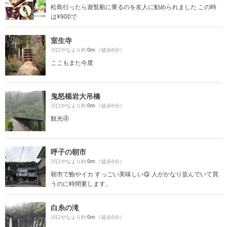
松島行ったら遊覧船に乗るのを友人に勧められました この時
は¥900で
室生寺
0m
川口やなより約
（徒歩0分）
ここもまた今度
鬼怒楯岩大吊橋
0m
川口やなより約
（徒歩0分）
観光④
呼子の朝市
0m
川口やなより約
（徒歩0分）
朝市で鮑やイカ すっごい美味しい😋 人がかなり並んでいて買
うのに時間要します。
白糸の滝
0m
川口やなより約
（徒歩0分）