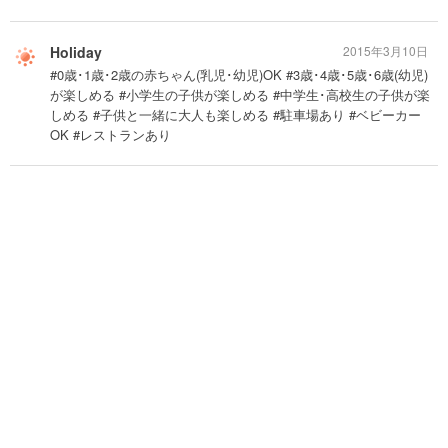
Holiday
2015年3月10日
#0歳･1歳･2歳の赤ちゃん(乳児･幼児)OK #3歳･4歳･5歳･6歳(幼児)
が楽しめる #小学生の子供が楽しめる #中学生･高校生の子供が楽
しめる #子供と一緒に大人も楽しめる #駐車場あり #ベビーカー
OK #レストランあり