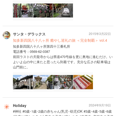
サンタ・デラックス
2015年3月22日
知多新四国八十八ヶ所 癒やし巡礼の旅 ＜完全制覇＞ vol.4
知多新四国八十八ヶ所第四十三番札所
電話番号：0569-62-0387
前回ラストの天龍寺からは県道470号線を更に奥地に進むだけ。い
よいよ山の中に来たと思ったら到着です。充分な広さの駐車場は
山門前に。
Holiday
2024年9月19日
#神社 #0歳･1歳･2歳の赤ちゃん(乳児･幼児)OK #3歳･4歳･5歳･6歳