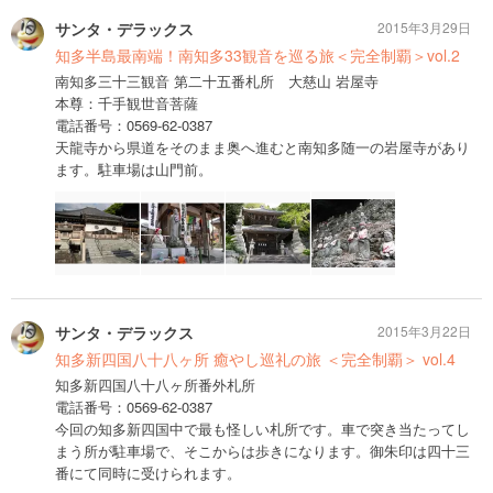
サンタ・デラックス
2015年3月29日
知多半島最南端！南知多33観音を巡る旅＜完全制覇＞vol.2
南知多三十三観音 第二十五番札所 大慈山 岩屋寺
本尊：千手観世音菩薩
電話番号：0569-62-0387
天龍寺から県道をそのまま奥へ進むと南知多随一の岩屋寺があり
ます。駐車場は山門前。
サンタ・デラックス
2015年3月22日
知多新四国八十八ヶ所 癒やし巡礼の旅 ＜完全制覇＞ vol.4
知多新四国八十八ヶ所番外札所
電話番号：0569-62-0387
今回の知多新四国中で最も怪しい札所です。車で突き当たってし
まう所が駐車場で、そこからは歩きになります。御朱印は四十三
番にて同時に受けられます。