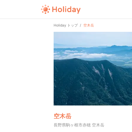
Holiday トップ
空木岳
空木岳
長野県駒ヶ根市赤穂 空木岳