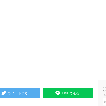
ス
い
ツイートする
LINEで送る
る