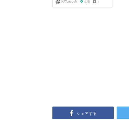
KATuuuuuN
山梨
1
シェアする