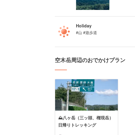
Holiday
#山 #遊歩道
空木岳周辺のおでかけプラン
⛰八ヶ岳（三ッ頭、権現岳）
日帰りトレッキング