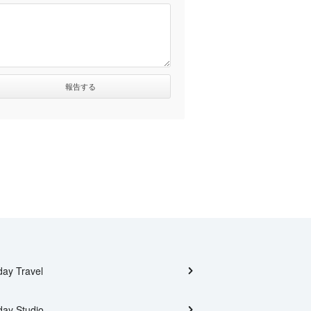
day Travel
day Studio