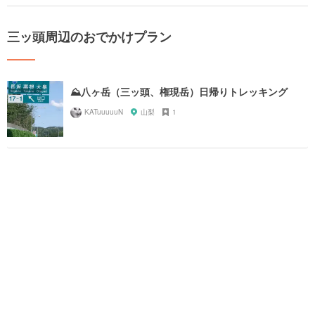
三ッ頭周辺のおでかけプラン
⛰八ヶ岳（三ッ頭、権現岳）日帰りトレッキング
KATuuuuuN
山梨
1