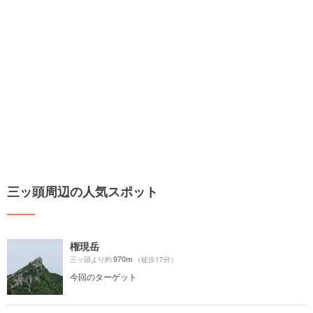
三ッ頭周辺の人気スポット
権現岳
970m
三ッ頭より約
（徒歩17分）
今回のターゲット