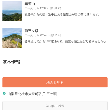
編笠山
1730m
三ッ頭より約
（徒歩29分）
観音平からの登り途中にある編笠山が目の前に見えます。
前三ッ頭
720m
三ッ頭より約
（徒歩13分）
登り始めてから1時間52分で、前三ッ頭にたどり着きました💦
基本情報
地図を見る
山梨県北杜市大泉町谷戸 三ッ頭
Googleで検索