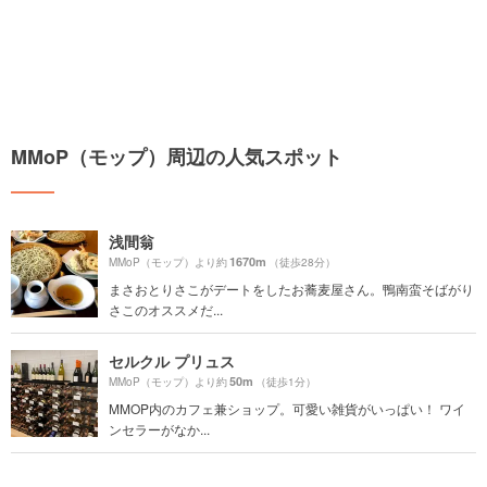
MMoP（モップ）周辺の人気スポット
浅間翁
1670m
MMoP（モップ）より約
（徒歩28分）
まさおとりさこがデートをしたお蕎麦屋さん。鴨南蛮そばがり
さこのオススメだ...
セルクル プリュス
50m
MMoP（モップ）より約
（徒歩1分）
MMOP内のカフェ兼ショップ。可愛い雑貨がいっぱい！ ワイ
ンセラーがなか...