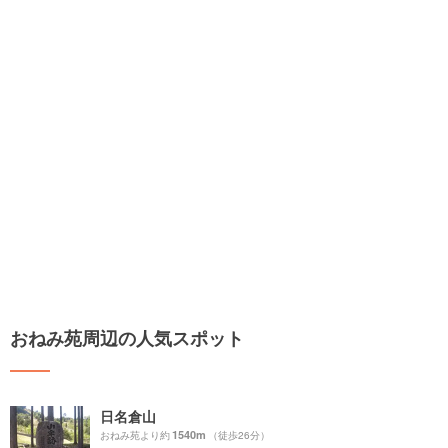
おねみ苑周辺の人気スポット
日名倉山
1540m
おねみ苑より約
（徒歩26分）