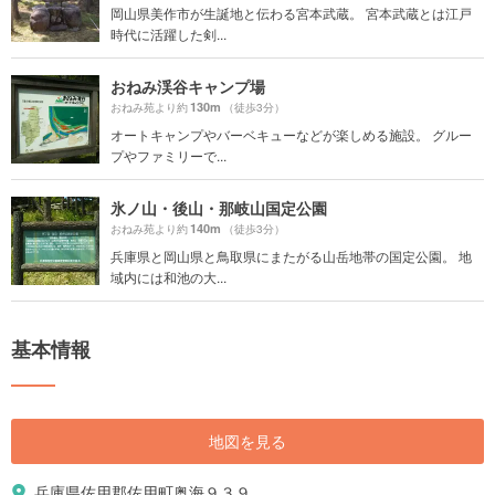
岡山県美作市が生誕地と伝わる宮本武蔵。 宮本武蔵とは江戸
時代に活躍した剣...
おねみ渓谷キャンプ場
130m
おねみ苑より約
（徒歩3分）
オートキャンプやバーベキューなどが楽しめる施設。 グルー
プやファミリーで...
氷ノ山・後山・那岐山国定公園
140m
おねみ苑より約
（徒歩3分）
兵庫県と岡山県と鳥取県にまたがる山岳地帯の国定公園。 地
域内には和池の大...
基本情報
地図を見る
兵庫県佐用郡佐用町奥海９３９