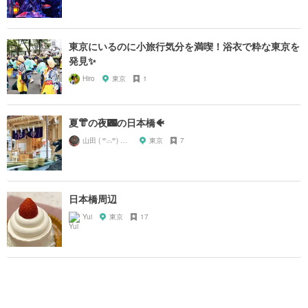
東京にいるのに小旅行気分を満喫！浴衣で粋な東京を
発見✨
Hiro
東京
1
夏👘の夜🌃の日本橋🐠
山田 ( ꒪⌓꒪) ストレンジ
東京
7
日本橋周辺
Yui
東京
17