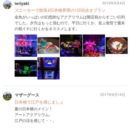
teriyaki
2019年9月4日
スニーカーで散策♪日本橋界隈の1日街歩きプラン
金魚がいっぱいの幻想的なアクアリウムは開店前からすごい行列
でした。夕方はもっと混むので、平日に行くか、並ぶ覚悟で週末
の朝イチに行くかをオススメします。
マザーグース
2017年9月14日
日本橋で江戸を感じましょ
夏の日本橋のメイン！
アートアクアリウム。
江戸の涼を感じて・・。