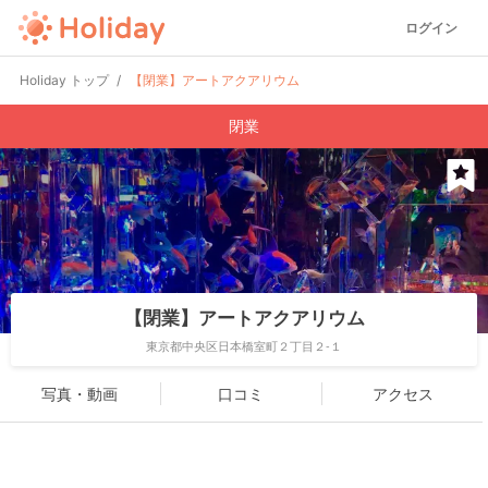
ログイン
Holiday トップ
【閉業】アートアクアリウム
閉業
【閉業】アートアクアリウム
東京都中央区日本橋室町２丁目２-１
写真・動画
口コミ
アクセス