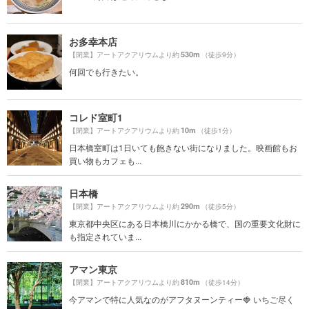
お多幸本店
530m
【閉業】アートアクアリウムより約
（徒歩9分）
何回でも行きたい。
コレド室町1
10m
【閉業】アートアクアリウムより約
（徒歩1分）
日本橋室町は1日いても飽きない街になりました。映画館もお
買い物もカフェも...
日本橋
290m
【閉業】アートアクアリウムより約
（徒歩5分）
東京都中央区にある日本橋川にかかる橋で、国の重要文化財に
も指定されていま...
アマン東京
810m
【閉業】アートアクアリウムより約
（徒歩14分）
今アマンで特に人気なのがアフタヌーンティー🍓 いちご尽く