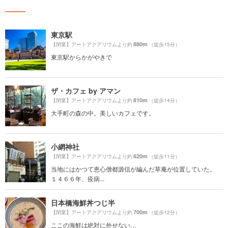
東京駅
880m
【閉業】アートアクアリウムより約
（徒歩15分）
東京駅からかがやきで
ザ・カフェ by アマン
810m
【閉業】アートアクアリウムより約
（徒歩14分）
大手町の森の中。美しいカフェです。
小網神社
620m
【閉業】アートアクアリウムより約
（徒歩11分）
当地にはかつて恵心僧都源信が編んだ草庵が位置していた。
１４６６年、疫病...
日本橋海鮮丼つじ半
700m
【閉業】アートアクアリウムより約
（徒歩12分）
ここの海鮮は絶対に外せない…