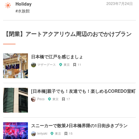
Holiday
2023年7月24日
#水族館
【閉業】アートアクアリウム周辺のおでかけプラン
日本橋で江戸を感じましょ
マザーグース
東京
11
[日本橋]親子でも！友達でも！楽しめるCOREDO室町
Peco
東京
17
スニーカーで散策♪日本橋界隈の1日街歩きプラン
teriyaki
東京
15