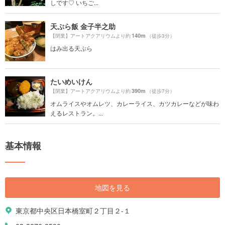
しです♡ いちご...
天ぷら飯 金子半之助
140m
【閉業】アートアクアリウムより約
（徒歩3分）
はみ出る天ぷら
たいめいけん
390m
【閉業】アートアクアリウムより約
（徒歩7分）
オムライスやオムレツ、カレーライス、カツカレーなどが味わ
えるレストラン。...
基本情報
地図を見る
東京都中央区日本橋室町２丁目２-１