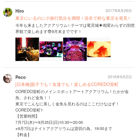
Hiro
2017年8月29日
東京にいるのに小旅行気分を満喫！浴衣で粋な東京を発見✨
今年も来ましたアクアリウム✨テーマは竜宮城🐠相変わらずの別世
界観で楽しめます😎9月末までです！
Peco
2016年9月2日
[日本橋]親子でも！友達でも！楽しめるCOREDO室町
COREDO室町のメインスポットアートアクアリウム！たかが金
魚、されど金魚！！
東京でこんなに美しく金魚を見れるのはここだけなはず！
COREDO室町1
【営業時間】
7月7日(木)〜9月25日(日)10:30〜20:00
※9月7日はナイトアクアリウムは貸切の為、19:00まで
【料金】