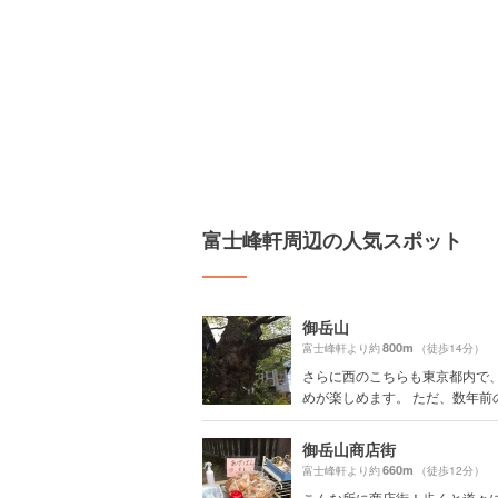
富士峰軒周辺の人気スポット
御岳山
800m
富士峰軒より約
（徒歩14分）
さらに西のこちらも東京都内で
めが楽しめます。 ただ、数年前の1
御岳山商店街
660m
富士峰軒より約
（徒歩12分）
こんな所に商店街！歩くと道々