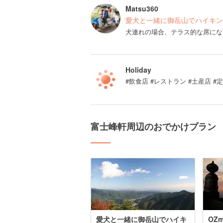
Matsu360
愛犬と一緒に御岳山でハイキン
犬連れの場合、テラス的な席にな
Holiday
#飲食店 #レストラン #土産店 
富士峰軒周辺のおでかけプラン
愛犬と一緒に御岳山でハイキ
OZm