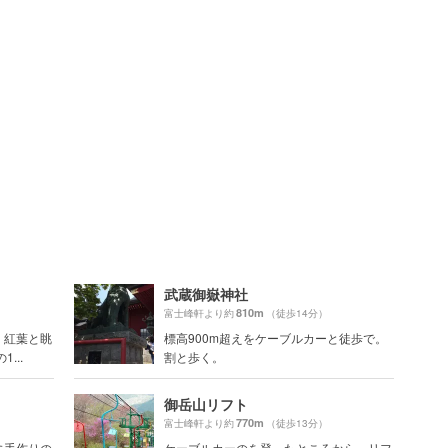
武蔵御嶽神社
810m
富士峰軒より約
（徒歩14分）
、紅葉と眺
標高900m超えをケーブルカーと徒歩で。
...
割と歩く。
御岳山リフト
770m
富士峰軒より約
（徒歩13分）
に手作りの
ケーブルカーのを登ったところから、リフ