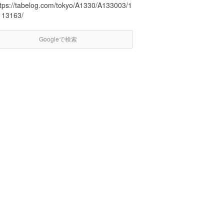
ttps://tabelog.com/tokyo/A1330/A133003/1
113163/
Googleで検索