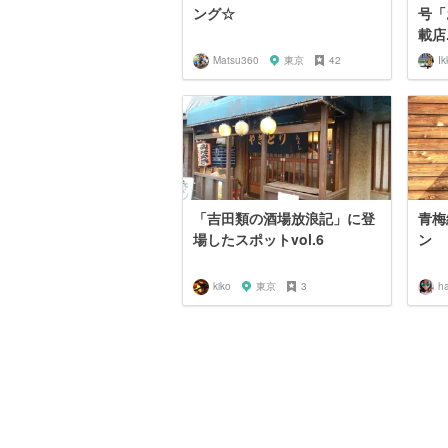
ング☆
号「
載店.
Matsu360
東京
42
Ik
「吉田類の酒場放浪記」に登
青梅
場したスポットvol.6
ン
kiko
東京
3
h