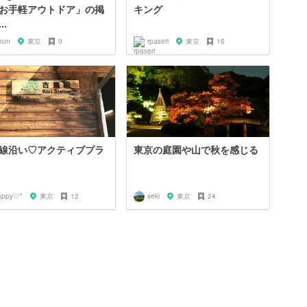
お手軽アウトドア」の掲
キング
..
kun
東京
0
rpaseri
東京
15
線沿い♡アクティブプラ
東京の庭園や山で秋を感じる
appy♡*
東京
12
seki
東京
24