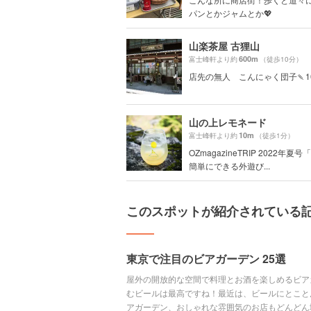
パンとかジャムとか💖
山楽茶屋 古狸山
600m
富士峰軒より約
（徒歩10分）
店先の無人 こんにゃく団子🍡1
山の上レモネード
10m
富士峰軒より約
（徒歩1分）
OZmagazineTRIP 2022年夏
簡単にできる外遊び...
このスポットが紹介されている
東京で注目のビアガーデン 25選
屋外の開放的な空間で料理とお酒を楽しめるビア
むビールは最高ですね！最近は、ビールにとこと
アガーデン、おしゃれな雰囲気のお店もどんどん増