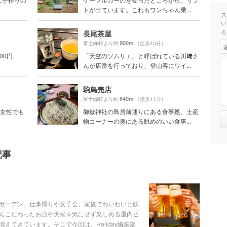
トが出ています。これもワンちゃん乗...
ス
い
る
長尾茶屋
900m
富士峰軒より約
（徒歩15分）
00円
「天空のソムリエ」と呼ばれている川﨑さ
んが店番を行っており、登山客にワイ...
駒鳥売店
640m
富士峰軒より約
（徒歩11分）
号「女性でも
御嶽神社の鳥居前通りにある食事処。土産
物コーナーの奥にある眺めのいい食事...
記事
ガーデン。仕事帰りや女子会、家族でわいわいと飲
んこだわったお店や天候を気にせず楽しめる屋内ビ
えてきています。そこで今回は、Holiday編集部