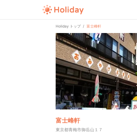
Holiday トップ
富士峰軒
富士峰軒
東京都青梅市御岳山１７