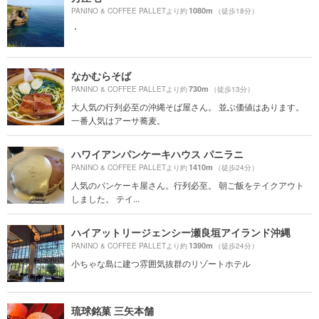
1080m
PANINO & COFFEE PALLETより約
（徒歩18分）
・
なかむらそば
730m
PANINO & COFFEE PALLETより約
（徒歩13分）
大人気の行列必至の沖縄そば屋さん。 並ぶ価値はあります。
一番人気はアーサ蕎麦。
ハワイアンパンケーキハウス パニラニ
1410m
PANINO & COFFEE PALLETより約
（徒歩24分）
人気のパンケーキ屋さん。行列必至。 朝ご飯をテイクアウト
しました。 テイ...
ハイアットリージェンシー瀬良垣アイランド沖縄
1390m
PANINO & COFFEE PALLETより約
（徒歩24分）
小ちゃな島に建つ雰囲気抜群のリゾートホテル
琉球銘菓 三矢本舗