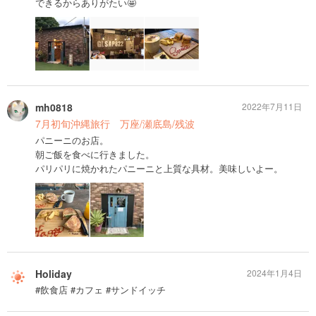
できるからありがたい🤩
mh0818
2022年7月11日
7月初旬沖縄旅行 万座/瀬底島/残波
パニーニのお店。
朝ご飯を食べに行きました。
パリパリに焼かれたパニーニと上質な具材。美味しいよー。
Holiday
2024年1月4日
#飲食店 #カフェ #サンドイッチ