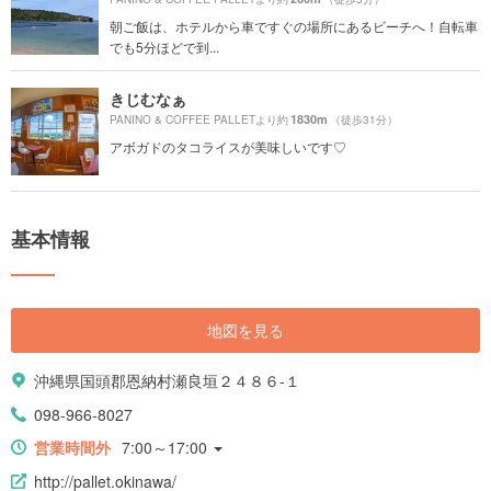
朝ご飯は、ホテルから車ですぐの場所にあるビーチへ！自転車
でも5分ほどで到...
きじむなぁ
1830m
PANINO & COFFEE PALLETより約
（徒歩31分）
アボガドのタコライスが美味しいです♡
基本情報
地図を見る
沖縄県国頭郡恩納村瀬良垣２４８６-１
098-966-8027
営業時間外
7:00～17:00
http://pallet.okinawa/