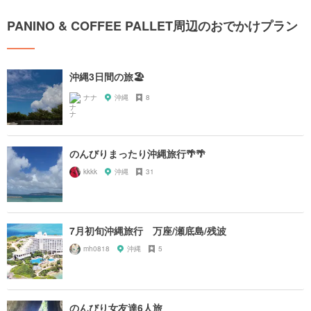
PANINO & COFFEE PALLET周辺のおでかけプラン
沖縄3日間の旅🏖
ナナ
沖縄
8
のんびりまったり沖縄旅行🌴🌴
kkkk
沖縄
31
7月初旬沖縄旅行 万座/瀬底島/残波
mh0818
沖縄
5
のんびり女友達6人旅