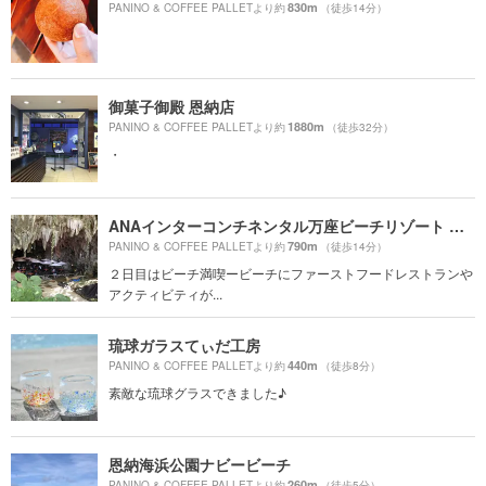
830m
PANINO & COFFEE PALLETより約
（徒歩14分）
御菓子御殿 恩納店
1880m
PANINO & COFFEE PALLETより約
（徒歩32分）
・
ANAインターコンチネンタル万座ビーチリゾート ダイビングセンター
790m
PANINO & COFFEE PALLETより約
（徒歩14分）
２日目はビーチ満喫ービーチにファーストフードレストランや
アクティビティが...
琉球ガラスてぃだ工房
440m
PANINO & COFFEE PALLETより約
（徒歩8分）
素敵な琉球グラスできました♪
恩納海浜公園ナビービーチ
260m
PANINO & COFFEE PALLETより約
（徒歩5分）