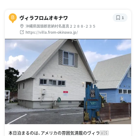
ヴィラフロムオキナワ
B
1
沖縄県国頭郡恩納村名嘉真２２８８-２３５
https://villa.from-okinawa.jp/
本日泊まるのは、アメリカの雰囲気満載のヴィラ🇺🇸