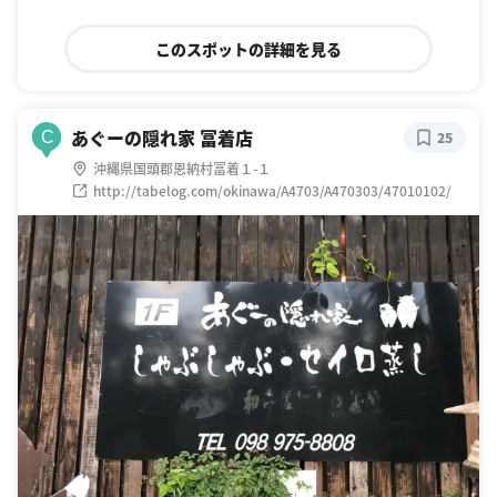
このスポットの詳細を見る
あぐーの隠れ家 冨着店
C
25
沖縄県国頭郡恩納村冨着１-１
http://tabelog.com/okinawa/A4703/A470303/47010102/