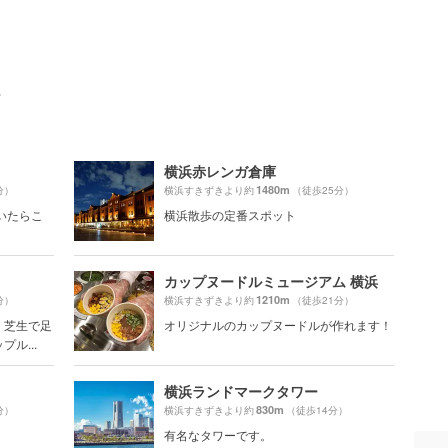
ト
横浜赤レンガ倉庫
1480m
分）
横浜すきずきより約
（徒歩25分）
いたらこ
横浜散歩の定番スポット
カップヌードルミュージアム 横浜
1210m
分）
横浜すきずきより約
（徒歩21分）
、芝生で足
オリジナルのカップヌードルが作れます！
ル...
横浜ランドマークタワー
830m
分）
横浜すきずきより約
（徒歩14分）
有名なタワーです。