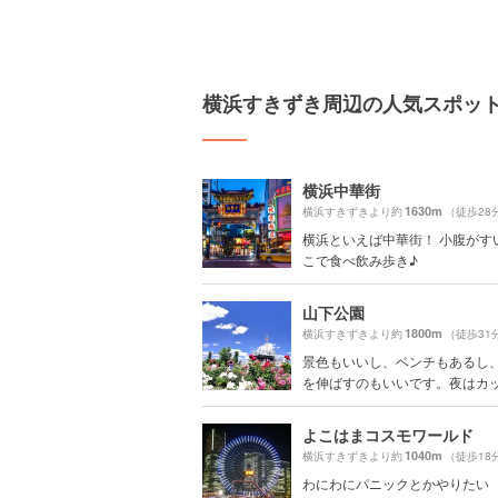
横浜すきずき周辺の人気スポッ
横浜中華街
1630m
横浜すきずきより約
（徒歩28
横浜といえば中華街！ 小腹がす
こで食べ飲み歩き♪
山下公園
1800m
横浜すきずきより約
（徒歩31
景色もいいし、ベンチもあるし
を伸ばすのもいいです。夜はカップ
よこはまコスモワールド
1040m
横浜すきずきより約
（徒歩18
わにわにパニックとかやりたい