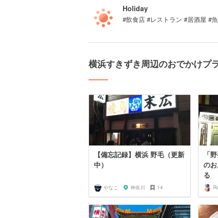
Holiday
#飲食店 #レストラン #居酒屋 
横浜すきずき周辺のおでかけプ
【備忘記録】横浜 野毛（更新
「野
中）
のお
る
やなこ
神奈川
14
R