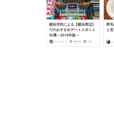
横浜市民による【横浜周辺】
野毛
でのおすすめデートスポット
と言
50選～2018年版～
たいきんぐ
神奈川
139
ふ