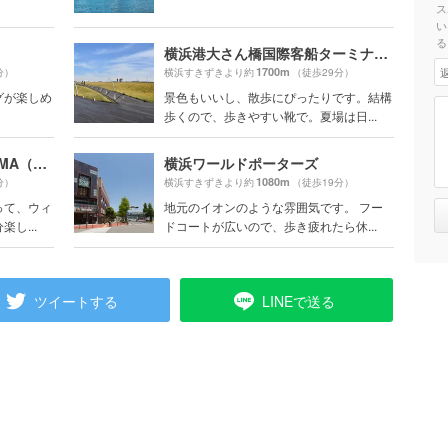
ス
い
る
横浜港大さん橋国際客船ターミナル（大さん橋）
1700m
分）
横浜すきずきより約
（徒歩29分）
グが楽しめ
景色もいいし、散歩にぴったりです。結構
歩くので、歩きやすい靴で。夏場は日...
MARINE＆WALK YOKOHAMA（マリン アンド ウォーク ヨコハマ）
横浜ワールドポーターズ
1080m
分）
横浜すきずきより約
（徒歩19分）
って、ウィ
地元のイオンのような雰囲気です。 フー
し...
ドコートが広いので、歩き疲れたら休...
ツイートする
LINEで送る