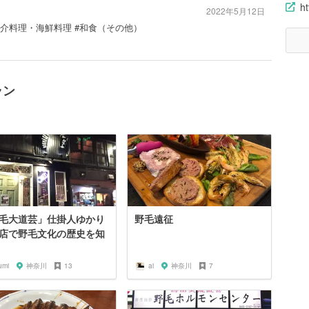
ht
2022年5月12日
#魚介料理・海鮮料理 #和食（その他）
ラン
毛大道芸」仕掛人ゆかり
野毛遠征
店で野毛文化の歴史を知
umi
神奈川
13
ai
神奈川
7