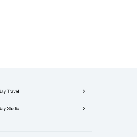
day Travel
day Studio