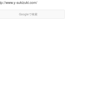
tp://www.y-sukizuki.com/
Googleで検索