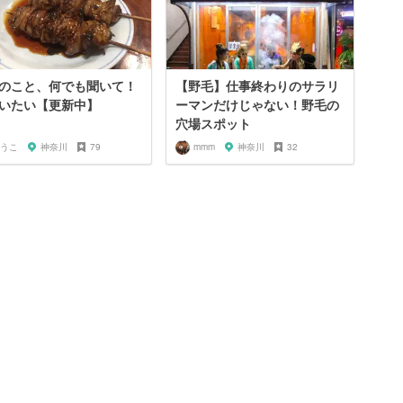
のこと、何でも聞いて！
【野毛】仕事終わりのサラリ
いたい【更新中】
ーマンだけじゃない！野毛の
穴場スポット
うこ
神奈川
79
mmm
神奈川
32