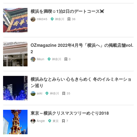
横浜を満喫☺️1泊2日のデートコース💓
miki345
神奈川
36
OZmagazine 2022年4月号「横浜へ」の掲載店舗vol.
2
Ikkun
神奈川
0
横浜みなとみらい 心もきらめく 冬のイルミネーショ
ン巡り
seki
神奈川
35
東京～横浜クリスマスツリーめぐり2018
Angie
東京
7