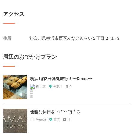
アクセス
住所
神奈川県横浜市西区みなとみらい２丁目２-１-３
周辺のおでかけプラン
横浜1泊2日弾丸旅行！〜Xmas〜
森 一憲
神奈川
5
優雅な休日を╰(*´︶`*)╯♡
Momon
東京
11