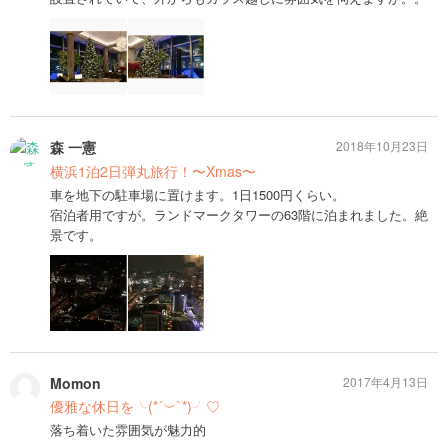
森 一憲
2018年10月23日
横浜1泊2日弾丸旅行！〜Xmas〜
車を地下の駐車場に置けます。1日1500円くらい。
宿泊者用ですが。ランドマークタワーの63階に泊まれました。絶
景です。
Momon
2017年4月13日
優雅な休日を╰(*´︶`*)╯♡
落ち着いた雰囲気が魅力的