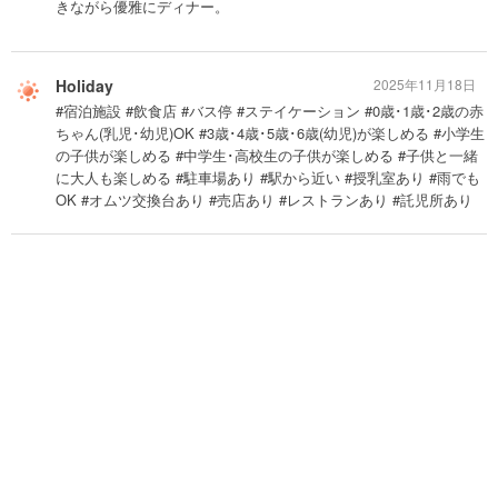
きながら優雅にディナー。
Holiday
2025年11月18日
#宿泊施設 #飲食店 #バス停 #ステイケーション #0歳･1歳･2歳の赤
ちゃん(乳児･幼児)OK #3歳･4歳･5歳･6歳(幼児)が楽しめる #小学生
の子供が楽しめる #中学生･高校生の子供が楽しめる #子供と一緒
に大人も楽しめる #駐車場あり #駅から近い #授乳室あり #雨でも
OK #オムツ交換台あり #売店あり #レストランあり #託児所あり