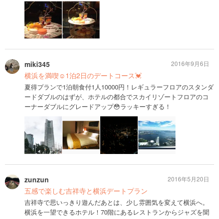
miki345
2016年9月6日
横浜を満喫☺️1泊2日のデートコース💓
夏得プランで1泊朝食付1人10000円！レギュラーフロアのスタンダ
ードダブルのはずが、ホテルの都合でスカイリゾートフロアのコ
ーナーダブルにグレードアップ😳ラッキーすぎる！
zunzun
2016年5月20日
五感で楽しむ吉祥寺と横浜デートプラン
吉祥寺で思いっきり遊んだあとは、少し雰囲気を変えて横浜へ。
横浜を一望できるホテル！70階にあるレストランからジャズを聞