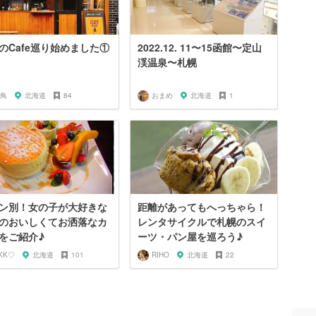
のCafe巡り始めました①
2022.12. 11〜15函館〜定山
渓温泉〜札幌
鳥
北海道
84
おまめ
北海道
1
ン別！女の子が大好きな
距離があってもへっちゃら！
のおいしくてお洒落なカ
レンタサイクルで札幌のスイ
をご紹介♪
ーツ・パン屋を巡ろう♪
KK♡
北海道
101
RIHO
北海道
22