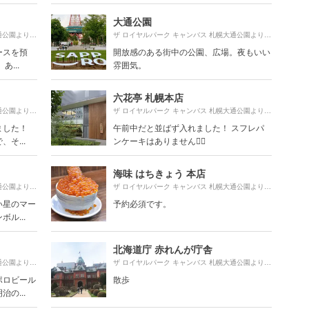
大通公園
300m
780m
ザ ロイヤルパーク キャンバス 札幌大通公園より約
（徒歩6分）
ザ ロイヤルパーク キャンバス 札幌大通公園より約
（徒
ースを預
開放感のある街中の公園、広場。夜もいい
...
雰囲気。
六花亭 札幌本店
80m
980m
ザ ロイヤルパーク キャンバス 札幌大通公園より約
（徒歩2分）
ザ ロイヤルパーク キャンバス 札幌大通公園より約
（徒
ました！
午前中だと並ばず入れました！ スフレパ
そ...
ンケーキはありません🙅‍♀️
海味 はちきょう 本店
1610m
480m
ザ ロイヤルパーク キャンバス 札幌大通公園より約
（徒歩27分）
ザ ロイヤルパーク キャンバス 札幌大通公園より約
（徒
い星のマー
予約必須です。
ル...
北海道庁 赤れんが庁舎
1620m
760m
ザ ロイヤルパーク キャンバス 札幌大通公園より約
（徒歩27分）
ザ ロイヤルパーク キャンバス 札幌大通公園より約
（徒
ポロビール
散歩
の...