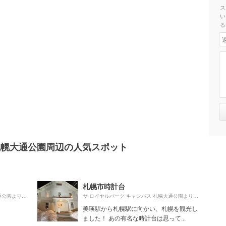
ス
い
る
 札幌大通公園周辺の人気スポット
札幌市時計台
1010m
300m
ザ ロイヤルパーク キャンバス 札幌大通公園より約
（徒歩17分）
ザ ロイヤルパーク キャンバス 札幌大通公園より約
（徒
美瑛駅から札幌駅に向かい、札幌を観光し
ました！ あの有名な時計台は思って...