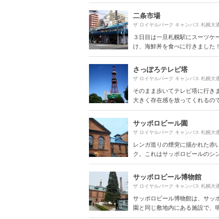
二条市場
３日目は一旦札幌駅にスーツケ
け、海鮮丼を食べに行きました！ あ
さっぽろテレビ塔
そのまま歩いてテレビ塔に行き
大きく存在感を放ってくれるので、
サッポロビール園
レンガ造りの煙突に描かれた赤
ク。これはサッポロビールのシンボ
サッポロビール博物館
サッポロビール博物館は、サッ
園と同じ敷地内にある施設で、明治