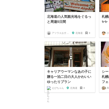
北海道の人気観光地をぐるっ
札幌
と周遊5日間
✨✨
アツラエおすすめ旅プラン！
北海道
9
小
キャリアウーマンなあの子に
シー
贈る一泊二日の大人かわいい
札幌
ゆったりプラン
フェ
えびちゃん
北海道
4
A