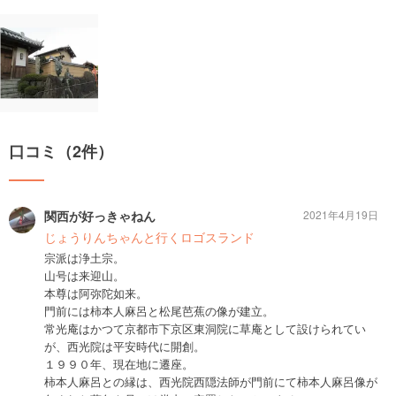
口コミ（2件）
関西が好っきゃねん
2021年4月19日
じょうりんちゃんと行くロゴスランド
宗派は浄土宗。
山号は来迎山。
本尊は阿弥陀如来。
門前には柿本人麻呂と松尾芭蕉の像が建立。
常光庵はかつて京都市下京区東洞院に草庵として設けられてい
が、西光院は平安時代に開創。
１９９０年、現在地に遷座。
柿本人麻呂との縁は、西光院西隠法師が門前にて柿本人麻呂像が