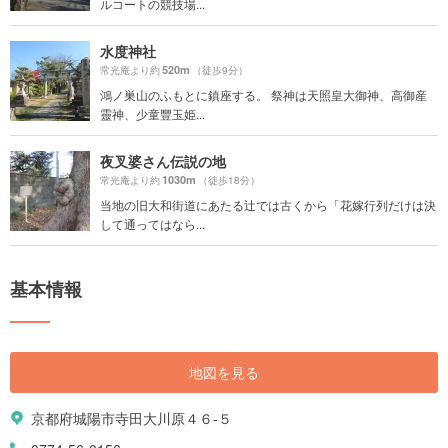
ルコートの競技場...
水度神社
520m
常光庵より約
（徒歩9分）
鴻ノ巣山のふもとに鎮座する。 祭神は天照皇大御神、高御産
靈神、少童豐玉姫...
夜叉婆さん伝説の地
1030m
常光庵より約
（徒歩18分）
当地の旧大和街道にあたる辻では古くから「花嫁行列だけは決
して通ってはなら...
基本情報
地図を見る
京都府城陽市寺田大川原４６-５