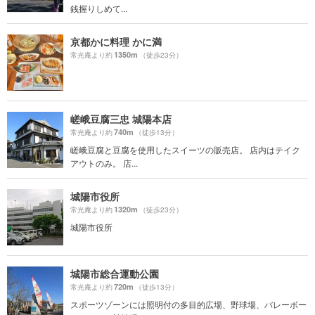
銭握りしめて...
京都かに料理 かに満
1350m
常光庵より約
（徒歩23分）
嵯峨豆腐三忠 城陽本店
740m
常光庵より約
（徒歩13分）
嵯峨豆腐と豆腐を使用したスイーツの販売店。 店内はテイク
アウトのみ。 店...
城陽市役所
1320m
常光庵より約
（徒歩23分）
城陽市役所
城陽市総合運動公園
720m
常光庵より約
（徒歩13分）
スポーツゾーンには照明付の多目的広場、野球場、バレーボー