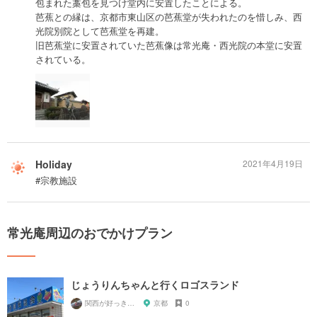
包まれた藁包を見つけ堂内に安置したことによる。
芭蕉との縁は、京都市東山区の芭蕉堂が失われたのを惜しみ、西
光院別院として芭蕉堂を再建。
旧芭蕉堂に安置されていた芭蕉像は常光庵・西光院の本堂に安置
されている。
Holiday
2021年4月19日
#宗教施設
常光庵周辺のおでかけプラン
じょうりんちゃんと行くロゴスランド
関西が好っきゃねん
京都
0