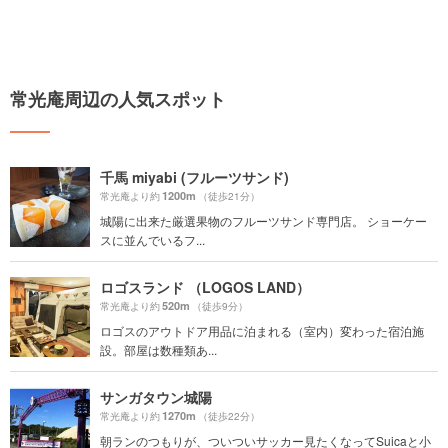
常光庵周辺の人気スポット
千馬 miyabi (フルーツサンド)
1200m
常光庵より約
（徒歩21分）
城陽に出来た厳選果物のフルーツサンド専門店。 ショーケー
スに並んでいるフ...
ロゴスランド （LOGOS LAND）
520m
常光庵より約
（徒歩9分）
ロゴスのアウトドア用品に泊まれる（室内）変わった宿泊施
設。部屋は数種類あ...
サンガタウン城陽
1270m
常光庵より約
（徒歩22分）
朝ランのつもりが、ついついサッカー見たくなってSuicaと小