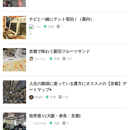
チビと一緒にテント宿泊！（屋内）
ハル
京都
1
京都で味わう新旧フルーツサンド
まいたん
京都
167
人生の路頭に迷っている貴方にオススメの【京都】デ
ートマップ♥︎
Angie
京都
175
役所巡り(大阪・奈良・京都)
かたやま
大阪
0