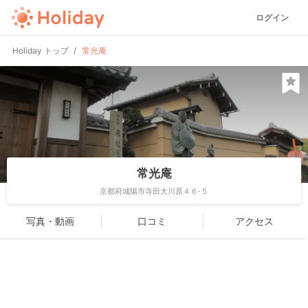
ログイン
Holiday トップ
常光庵
常光庵
京都府城陽市寺田大川原４６-５
写真・動画
口コミ
アクセス