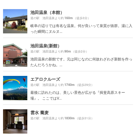
池田温泉（本館）
160m
道の駅 池田温泉より約
（徒歩3分）
岐阜の辺りでは有名な温泉。何が良いって泉質が抜群。湯に入
った瞬間にヌルヌ...
池田温泉(新館）
90m
道の駅 池田温泉より約
（徒歩2分）
池田温泉の新館です。元は同じなのに何故わざわざ新館を作っ
たんだろうかね。...
エアロクルーズ
1740m
道の駅 池田温泉より約
（徒歩29分）
最後に訪れたのは、美しい景色が広がる『揖斐高原スキー
場』。 ここではV...
雲水 蕎麦
1830m
道の駅 池田温泉より約
（徒歩31分）