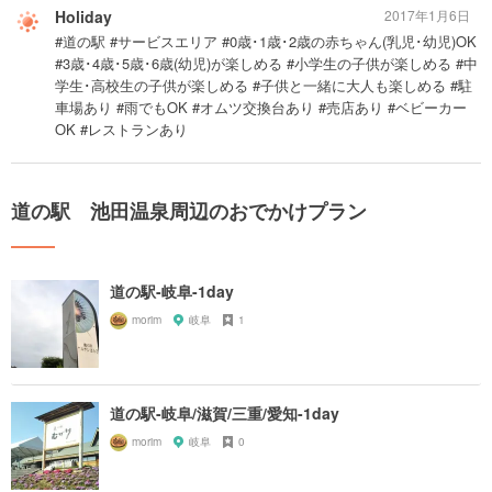
Holiday
2017年1月6日
#道の駅 #サービスエリア #0歳･1歳･2歳の赤ちゃん(乳児･幼児)OK
#3歳･4歳･5歳･6歳(幼児)が楽しめる #小学生の子供が楽しめる #中
学生･高校生の子供が楽しめる #子供と一緒に大人も楽しめる #駐
車場あり #雨でもOK #オムツ交換台あり #売店あり #ベビーカー
OK #レストランあり
道の駅 池田温泉周辺のおでかけプラン
道の駅-岐阜-1day
morim
岐阜
1
道の駅-岐阜/滋賀/三重/愛知-1day
morim
岐阜
0