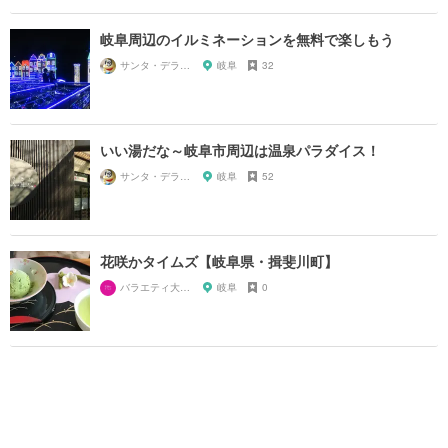
岐阜周辺のイルミネーションを無料で楽しもう
サンタ・デラックス
岐阜
32
いい湯だな～岐阜市周辺は温泉パラダイス！
サンタ・デラックス
岐阜
52
花咲かタイムズ【岐阜県・揖斐川町】
バラエティ大好き芸人
岐阜
0