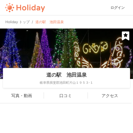
ログイン
Holiday トップ
道の駅 池田温泉
道の駅 池田温泉
岐阜県揖斐郡池田町片山１９５３-１
写真・動画
口コミ
アクセス