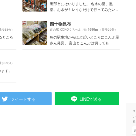
。
黒部市にはいりました。 名水の里、黒
部。お水がキレイなだけで行ってみたい...
四十物昆布
1690m
徒歩33分）
道の駅 KOKOくろべより約
（徒歩29分）
るところ
魚の駅生地からほど近いところにこんぶ屋
さん発見。 富山とこんぶは切っても...
徒歩29分）
めます。
ツイートする
LINEで送る
ス
い
る