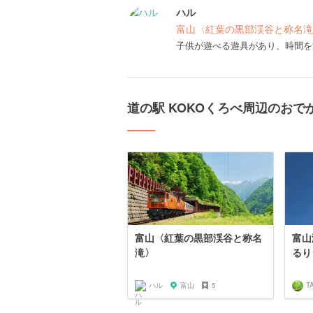
ハル
富山〈紅葉の黒部渓谷と称名滝
子供が遊べる遊具があり、時間を
道の駅 KOKOくろべ周辺のおで
富山〈紅葉の黒部渓谷と称名
富山
滝〉
るり
ハル
富山
5
T