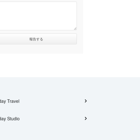
day Travel
day Studio