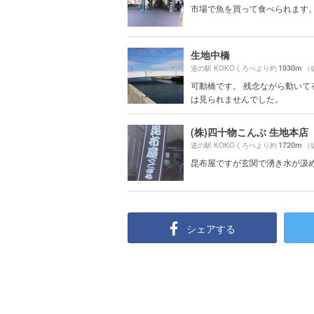
市場で魚を買って食べられます
生地中橋
1930m
道の駅 KOKOくろべより約
（
可動橋です。 残念ながら動いて
は見られませんでした。
(株)四十物こんぶ 生地本店
1720m
道の駅 KOKOくろべより約
（
昆布屋ですが玄関で湧き水が汲
シェアする