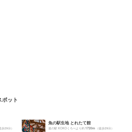
スポット
魚の駅生地 とれたて館
1720m
徒歩29分）
道の駅 KOKOくろべより約
（徒歩29分）