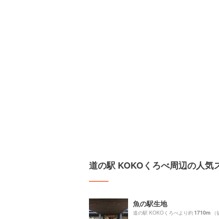
道の駅 KOKOくろべ周辺の人気
魚の駅生地
1710m
道の駅 KOKOくろべより約
（