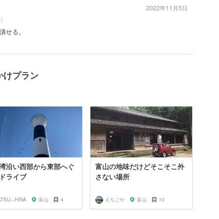
2022年11月5日
〉
潰せる。
かけプラン
湾沿い西部から東部へぐ
富山の地味だけどそこそこ外
ドライブ
さない場所
ATSU-.-HINA
富山
4
えちごや
富山
10