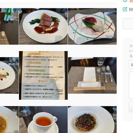
ht
ス
い
る