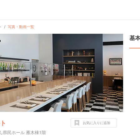
ト
写真・動画一覧
基
ルト
お気に入りに追加
ん県民ホール 雁木棟1階