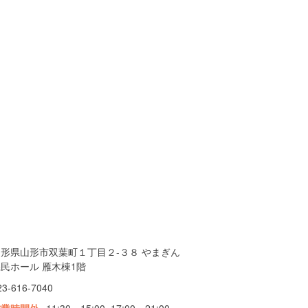
山形県山形市双葉町１丁目２-３８ やまぎん
民ホール 雁木棟1階
23-616-7040